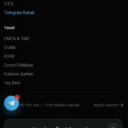
S.S.S.
Telegram Kanalı
Yasal
DMCA & Telif
Gizlilik
KVKK
Çerez Politikası
Kullanım Şartları
Yaş Sınırı
×
© 2026 HD Film izle — Tüm hakları saklıdır.
Keyifli seyirler! 🍿
Ana Sayfa
Filmler
Diziler
Ara
Oyuncu