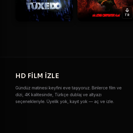
TR
HD
FILM IZLE
Gündüz matinesi keyfini eve taşıyoruz. Binlerce film ve
dizi, 4K kalitesinde, Türkçe dublaj ve altyazı
seçenekleriyle. Üyelik yok, kayıt yok — aç ve izle.