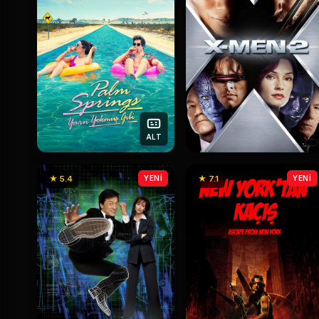
ALT
★ 5.4
YENİ
★ 7.1
YENİ