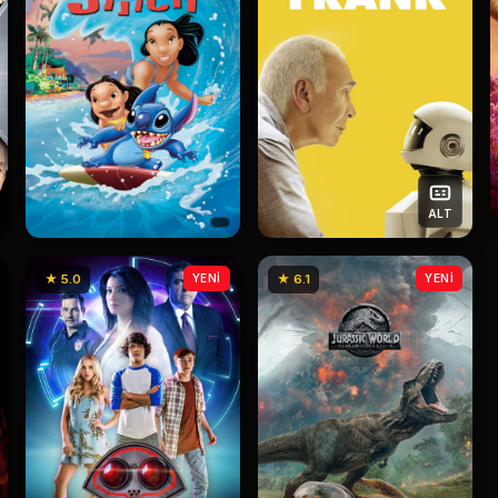
ALT
★ 5.0
YENİ
★ 6.1
YENİ