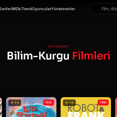
Seriler
IMDb
Trend
Oyuncular
Yönetmenler
KATEGORI
Bilim-Kurgu
Filmleri
★ 7.4
YENİ
★ 7.0
YENİ