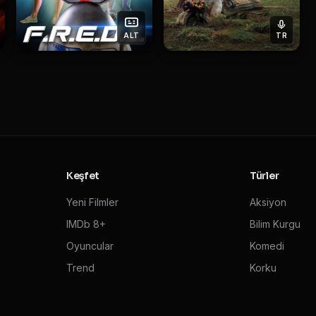
ALT
TR
Keşfet
Türler
Yeni Filmler
Aksiyon
IMDb 8+
Bilim Kurgu
Oyuncular
Komedi
Trend
Korku