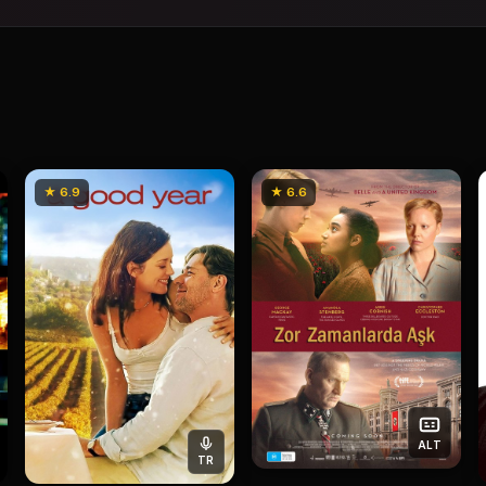
★ 6.9
★ 6.6
ALT
TR