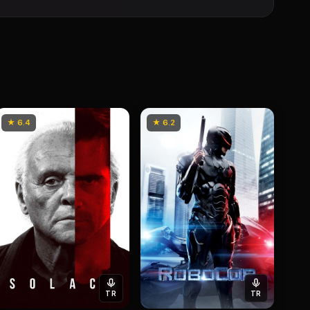
★ 6.4
★ 6.2
TR
TR