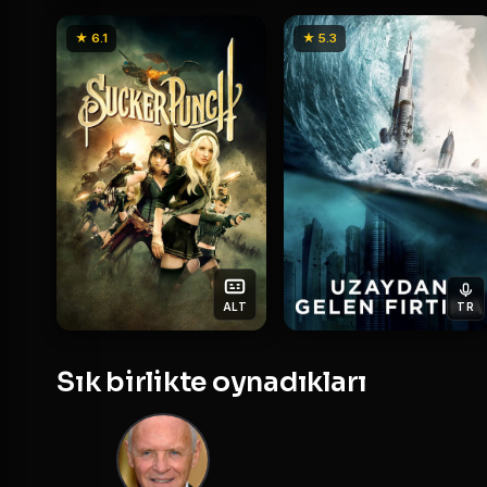
★ 6.1
★ 5.3
ALT
TR
Sık birlikte oynadıkları