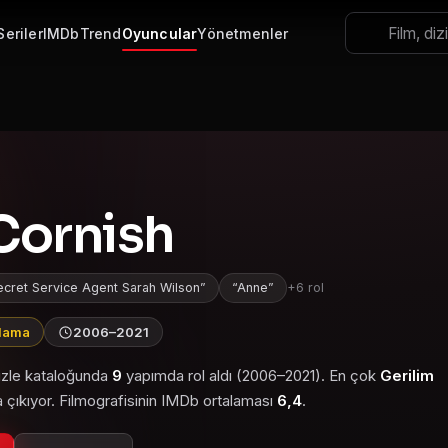
Seriler
IMDb
Trend
Oyuncular
Yönetmenler
Cornish
ecret Service Agent Sarah Wilson
Anne
+6 rol
alama
2006–2021
 izle kataloğunda
9
yapımda rol aldı (2006–2021). En çok
Gerilim
 çıkıyor. Filmografisinin IMDb ortalaması
6,4
.