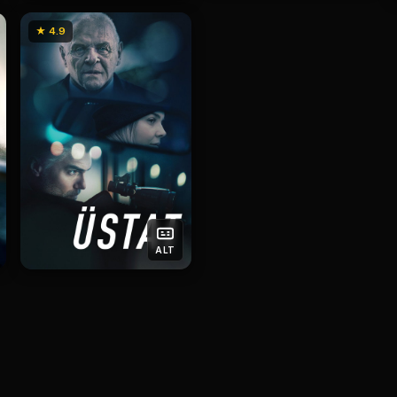
★ 4.9
ALT