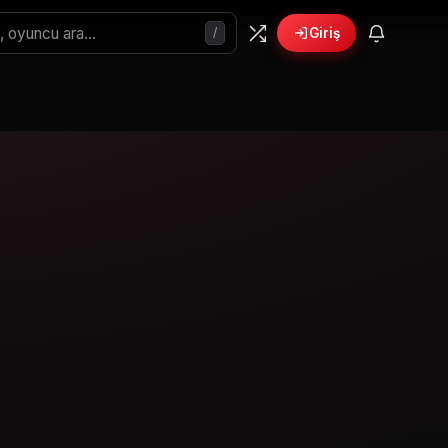
/
Giriş