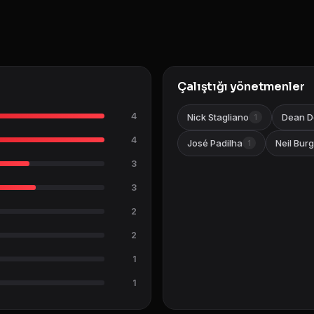
Çalıştığı yönetmenler
4
Nick Stagliano
Dean D
1
4
José Padilha
Neil Bur
1
3
3
2
2
1
1