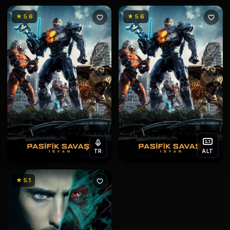
★ 5.6
★ 5.6
TR
ALT
★ 5.1