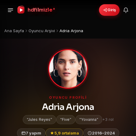
+
hdfilmizle
Giriş
Ana Sayfa
Oyuncu Arşivi
Adria Arjona
OYUNCU PROFILI
Adria Arjona
Jules Reyes
Five
Yovanna
+3 rol
7 yapım
5,9 ortalama
2016–2024