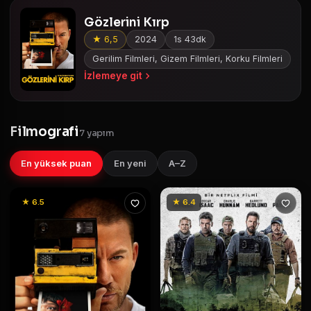
Gözlerini Kırp
★ 6,5
2024
1s 43dk
Gerilim Filmleri, Gizem Filmleri, Korku Filmleri
İzlemeye git
Filmografi
7 yapım
En yüksek puan
En yeni
A–Z
★ 6.5
★ 6.4