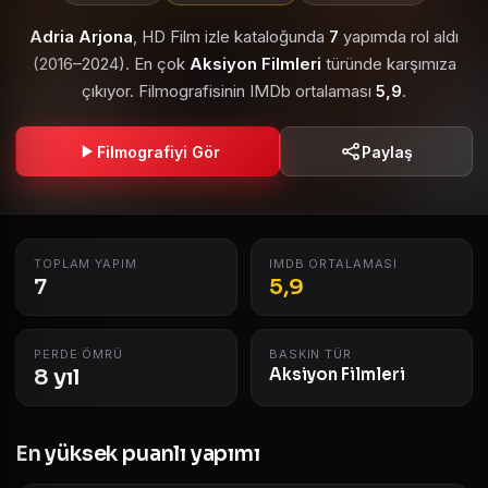
Adria Arjona
, HD Film izle kataloğunda
7
yapımda rol aldı
(2016–2024). En çok
Aksiyon Filmleri
türünde karşımıza
çıkıyor. Filmografisinin IMDb ortalaması
5,9
.
Filmografiyi Gör
Paylaş
TOPLAM YAPIM
IMDB ORTALAMASI
7
5,9
PERDE ÖMRÜ
BASKIN TÜR
8 yıl
Aksiyon Filmleri
En yüksek puanlı yapımı