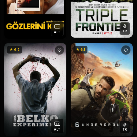
TR
ALT
★ 6.2
★ 6.1
ALT
TR