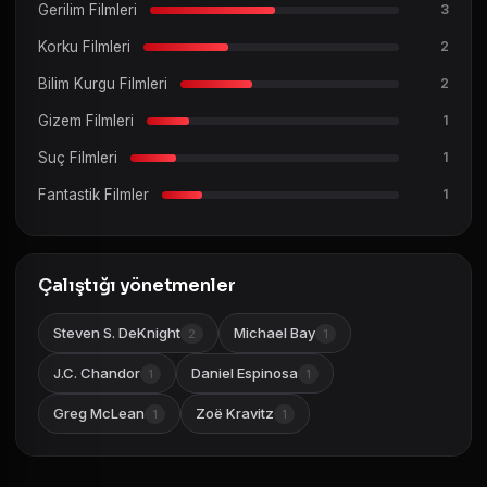
Gerilim Filmleri
3
Korku Filmleri
2
Bilim Kurgu Filmleri
2
Gizem Filmleri
1
Suç Filmleri
1
Fantastik Filmler
1
Çalıştığı yönetmenler
Steven S. DeKnight
Michael Bay
2
1
J.C. Chandor
Daniel Espinosa
1
1
Greg McLean
Zoë Kravitz
1
1