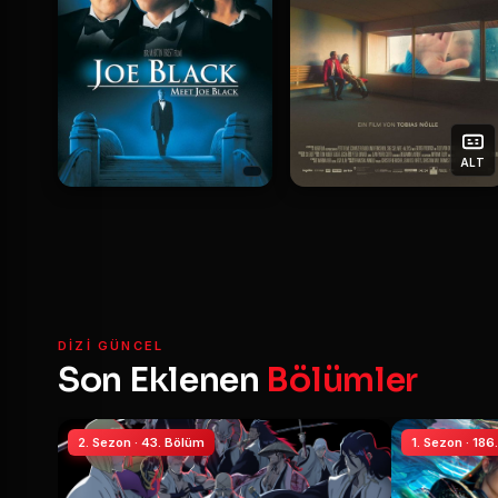
ALT
DIZI GÜNCEL
Son Eklenen
Bölümler
2. Sezon · 43. Bölüm
1. Sezon · 186