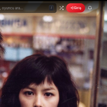
/
Giriş
🎁
›
6 yeni fırsat!
Bonusları gör
 Filmler