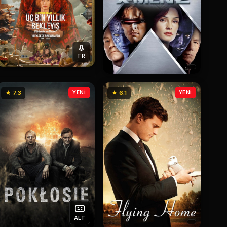
TR
★ 7.3
YENİ
★ 6.1
YENİ
ALT