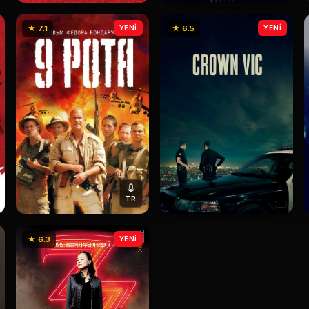
★ 7.1
YENİ
★ 6.5
YENİ
TR
★ 6.3
YENİ