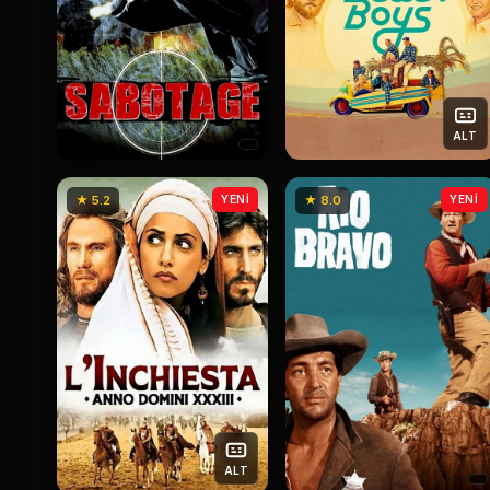
ALT
★ 5.2
YENİ
★ 8.0
YENİ
ALT