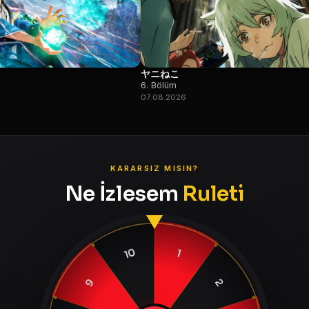
ヤニねこ
6. Bölüm
07.08.2026
KARARSIZ MISIN?
Ne İzlesem
Ruleti
10
1
9
2