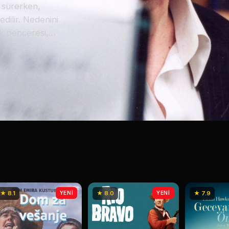
t sürerken,
dilir. Nedenini
k penceresi,
lerini izlerken
duğunu anlar. Tam
t bırakılan Oh
leyen ve hayatını
mak. Ancak bu
gerçeğe
★ 8.1
YENİ
★ 8.0
YENİ
★ 7.9