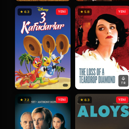
★ 6.3
YENİ
★ 5.8
YENİ
TR
★ 7.2
YENİ
★ 6.3
YENİ