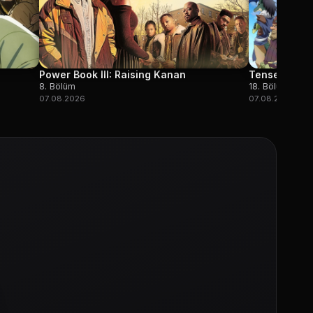
Power Book III: Raising Kanan
Tensei shita
8. Bölüm
18. Bölüm
07.08.2026
07.08.2026