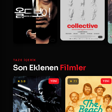
TAZE IÇERIK
Son Eklenen
Filmler
★ 5.8
YENİ
★ 7.1
YENİ