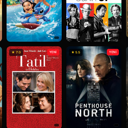
★ 7.0
YENİ
★ 5.5
YENİ