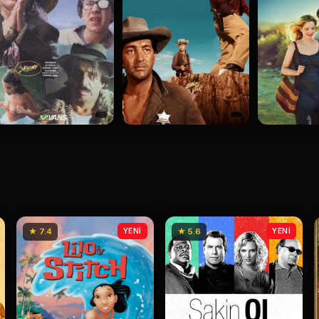
★ 7.4
YENİ
★ 5.6
YENİ