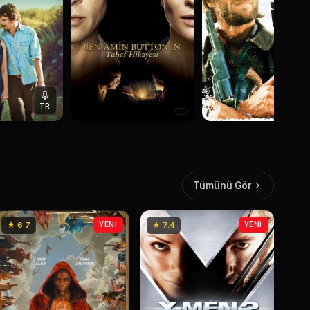
TR
Tümünü Gör
★ 6.7
YENİ
★ 7.4
YENİ