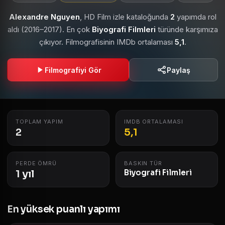
Alexandre Nguyen
, HD Film izle kataloğunda
2
yapımda rol
aldı (2016–2017). En çok
Biyografi Filmleri
türünde karşımıza
çıkıyor. Filmografisinin IMDb ortalaması
5,1
.
Filmografiyi Gör
Paylaş
TOPLAM YAPIM
IMDB ORTALAMASI
2
5,1
PERDE ÖMRÜ
BASKIN TÜR
1 yıl
Biyografi Filmleri
En yüksek puanlı yapımı