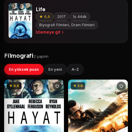
Life
★ 6,6
2017
1s 44dk
Biyografi Filmleri, Dram Filmleri
İzlemeye git
Filmografi
2 yapım
En yüksek puan
En yeni
A–Z
★ 6.6
★ 3.6