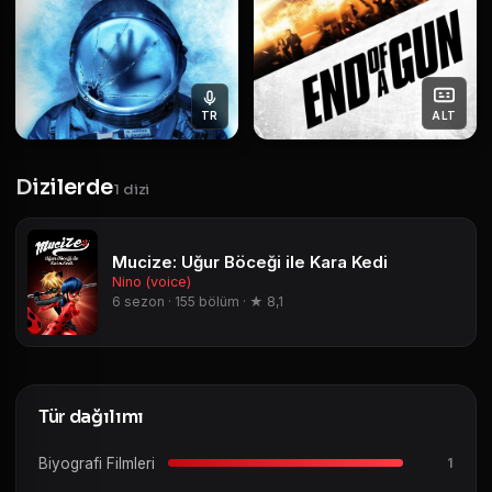
TR
ALT
Dizilerde
1 dizi
Mucize: Uğur Böceği ile Kara Kedi
Nino (voice)
6 sezon · 155 bölüm · ★ 8,1
Tür dağılımı
Biyografi Filmleri
1