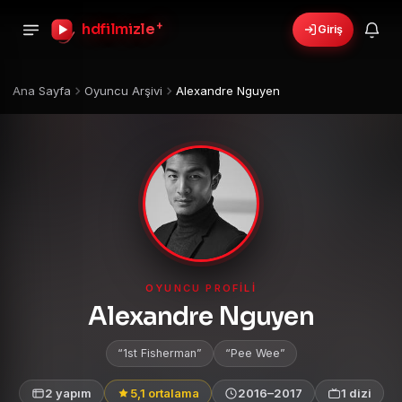
hdfilmizle
+
Giriş
Ana Sayfa
Oyuncu Arşivi
Alexandre Nguyen
OYUNCU PROFILI
Alexandre Nguyen
1st Fisherman
Pee Wee
2 yapım
5,1 ortalama
2016–2017
1 dizi