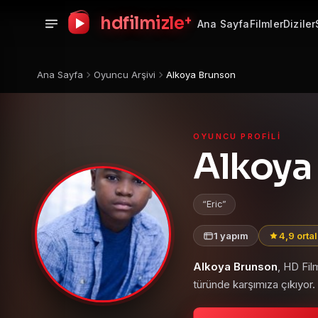
+
hdfilmizle
Ana Sayfa
Filmler
Diziler
Ana Sayfa
Oyuncu Arşivi
Alkoya Brunson
OYUNCU PROFILI
Alkoya
Eric
1 yapım
4,9 orta
Alkoya Brunson
, HD Fil
türünde karşımıza çıkıyor