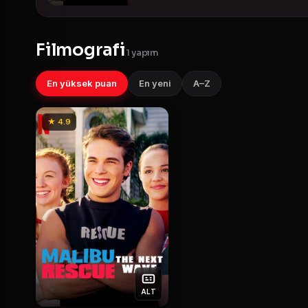
Filmografi
1 yapım
En yüksek puan
En yeni
A–Z
★ 4.9
ALT