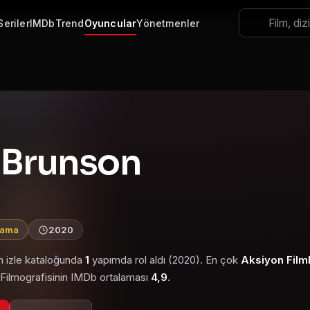
Seriler
IMDb
Trend
Oyuncular
Yönetmenler
 Brunson
lama
2020
m izle kataloğunda
1
yapımda rol aldı (2020). En çok
Aksiyon Filml
. Filmografisinin IMDb ortalaması
4,9
.