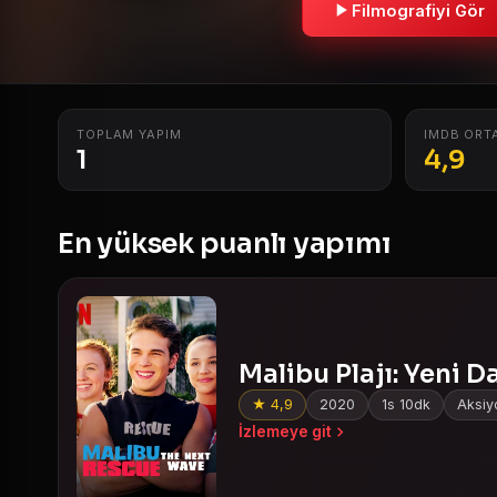
Filmografiyi Gör
TOPLAM YAPIM
IMDB ORT
1
4,9
En yüksek puanlı yapımı
Malibu Plajı: Yeni D
★ 4,9
2020
1s 10dk
Aksiyo
İzlemeye git