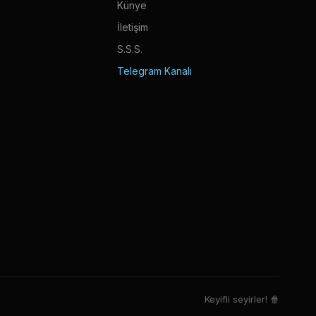
Künye
İletişim
S.S.S.
Telegram Kanalı
Keyifli seyirler! 🍿