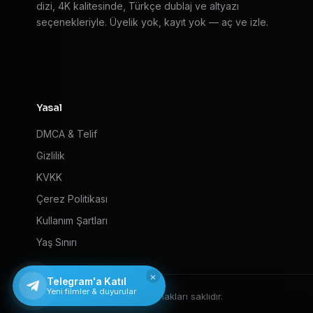
dizi, 4K kalitesinde, Türkçe dublaj ve altyazı
seçenekleriyle. Üyelik yok, kayıt yok — aç ve izle.
Yasal
DMCA & Telif
Gizlilik
KVKK
Çerez Politikası
Kullanım Şartları
Yaş Sınırı
×
Telegram'a Katıl
Yeni filmler & duyurular
© 2026 HD Film izle — Tüm hakları saklıdır.