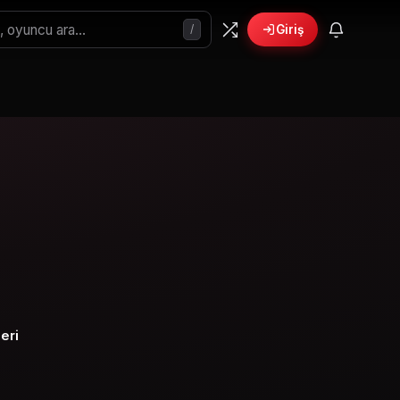
/
Giriş
eri