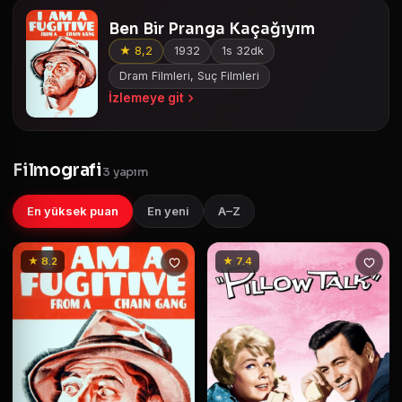
Ben Bir Pranga Kaçağıyım
★ 8,2
1932
1s 32dk
Dram Filmleri, Suç Filmleri
İzlemeye git
Filmografi
3 yapım
En yüksek puan
En yeni
A–Z
★ 8.2
★ 7.4