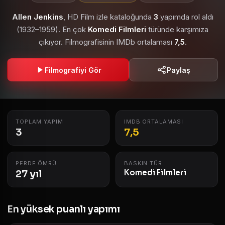
Allen Jenkins
, HD Film izle kataloğunda
3
yapımda rol aldı
(1932–1959). En çok
Komedi Filmleri
türünde karşımıza
çıkıyor. Filmografisinin IMDb ortalaması
7,5
.
Filmografiyi Gör
Paylaş
TOPLAM YAPIM
IMDB ORTALAMASI
3
7,5
PERDE ÖMRÜ
BASKIN TÜR
27 yıl
Komedi Filmleri
En yüksek puanlı yapımı