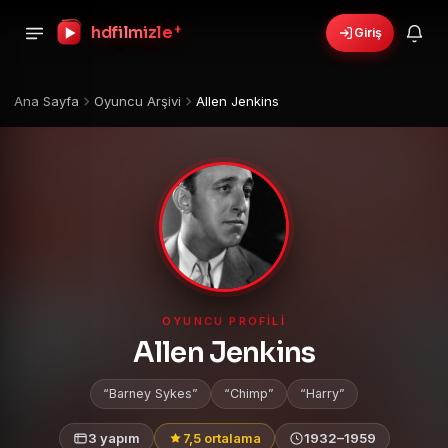
+
hdfilmizle
Giriş
Ana Sayfa
Oyuncu Arşivi
Allen Jenkins
OYUNCU PROFILI
Allen Jenkins
Barney Sykes
Chimp
Harry
3 yapım
7,5 ortalama
1932–1959