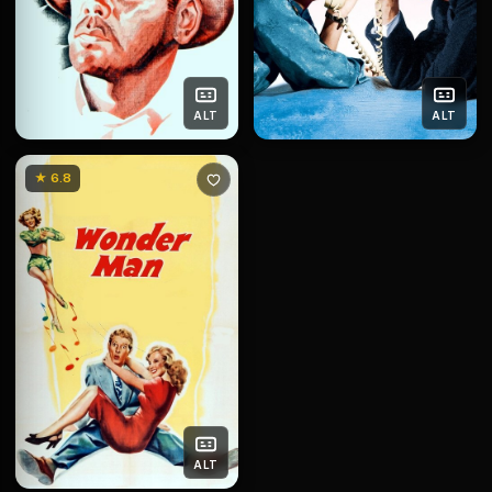
ALT
ALT
★ 6.8
ALT