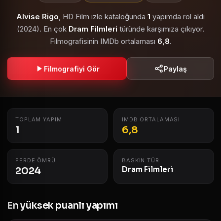
Alvise Rigo
, HD Film izle kataloğunda
1
yapımda rol aldı
(2024). En çok
Dram Filmleri
türünde karşımıza çıkıyor.
Filmografisinin IMDb ortalaması
6,8
.
Filmografiyi Gör
Paylaş
TOPLAM YAPIM
IMDB ORTALAMASI
1
6,8
PERDE ÖMRÜ
BASKIN TÜR
2024
Dram Filmleri
En yüksek puanlı yapımı