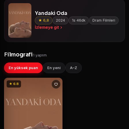
Yandaki Oda
★ 6,8
2024
1s 46dk
Dram Filmleri
İzlemeye git
Filmografi
1 yapım
En yüksek puan
En yeni
A–Z
★ 6.8