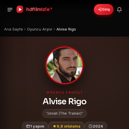
hdfilmizle
+
Giriş
Ana Sayfa
Oyuncu Arşivi
Alvise Rigo
OYUNCU PROFILI
Alvise Rigo
Jonah (The Trainer)
1 yapım
6,8 ortalama
2024