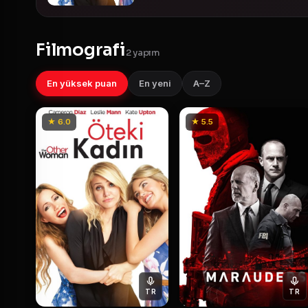
Filmografi
2 yapım
En yüksek puan
En yeni
A–Z
★ 6.0
★ 5.5
TR
TR