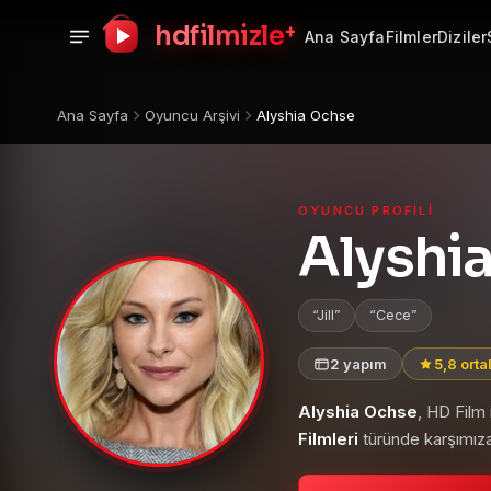
+
hdfilmizle
Ana Sayfa
Filmler
Diziler
Ana Sayfa
Oyuncu Arşivi
Alyshia Ochse
OYUNCU PROFILI
Alyshi
Jill
Cece
2 yapım
5,8 ort
Alyshia Ochse
, HD Film
Filmleri
türünde karşımıza