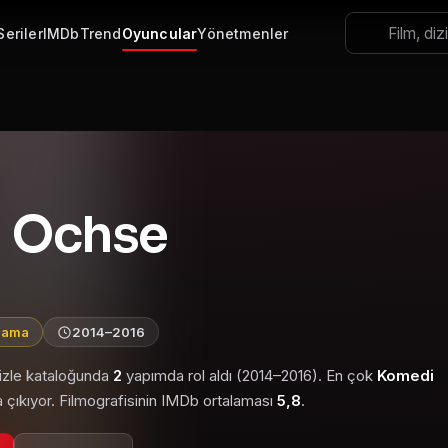
Seriler
IMDb
Trend
Oyuncular
Yönetmenler
a Ochse
alama
2014–2016
 izle kataloğunda
2
yapımda rol aldı (2014–2016). En çok
Komedi
 çıkıyor. Filmografisinin IMDb ortalaması
5,8
.