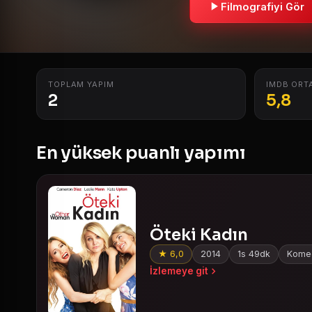
Filmografiyi Gör
TOPLAM YAPIM
IMDB ORT
2
5,8
En yüksek puanlı yapımı
Öteki Kadın
★ 6,0
2014
1s 49dk
Komed
İzlemeye git