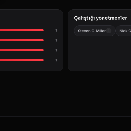
Çalıştığı yönetmenler
1
Steven C. Miller
Nick 
1
1
1
1