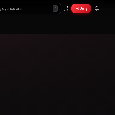
/
Giriş