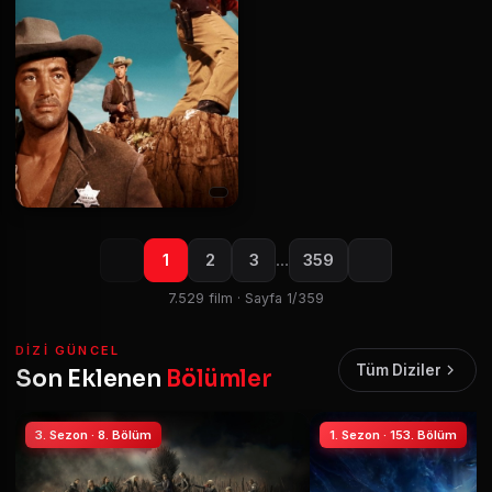
1
2
3
…
359
7.529 film · Sayfa 1/359
DIZI GÜNCEL
Tüm Diziler
Son Eklenen
Bölümler
3. Sezon · 8. Bölüm
1. Sezon · 153. Bölüm