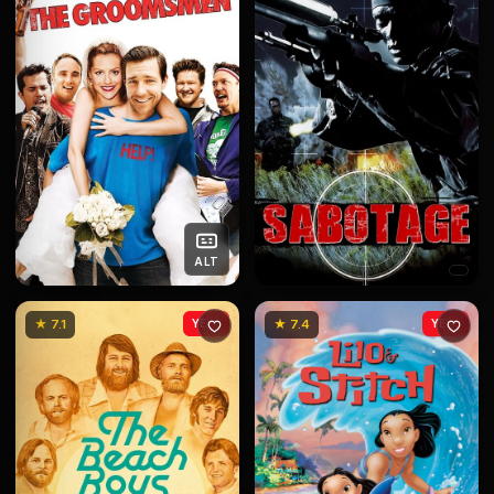
ALT
★ 7.1
YENİ
★ 7.4
YENİ