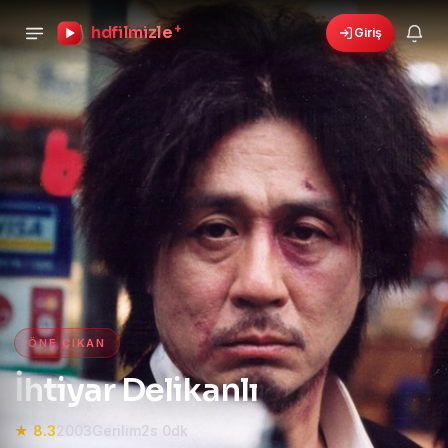
hdfilmizle
+
Giriş
🎁
›
6 yeni fırsat!
Bonusları gör
HD Film izle — HD Film İzle, 4K
ÖNE ÇIKAN
İhtiyar Delikanlı
★ 8.3
2003
Gerilim
2s 0dk