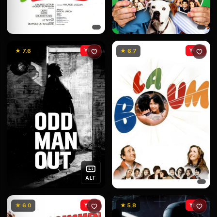
★ 7.6
YENİ
★ 6.7
YENİ
ALT
★ 6.0
YENİ
★ 5.8
YENİ