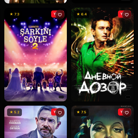
★ 7.3
YENİ
★ 6.4
YENİ
★ 5.2
YENİ
★ 7.5
YENİ