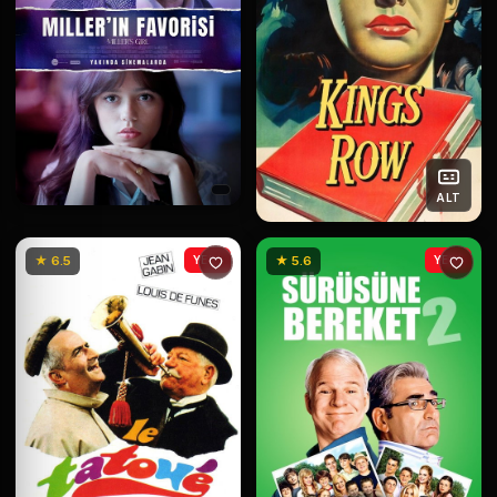
ALT
★ 6.5
YENİ
★ 5.6
YENİ