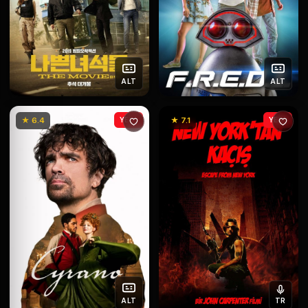
ALT
ALT
★ 6.4
YENİ
★ 7.1
YENİ
ALT
TR