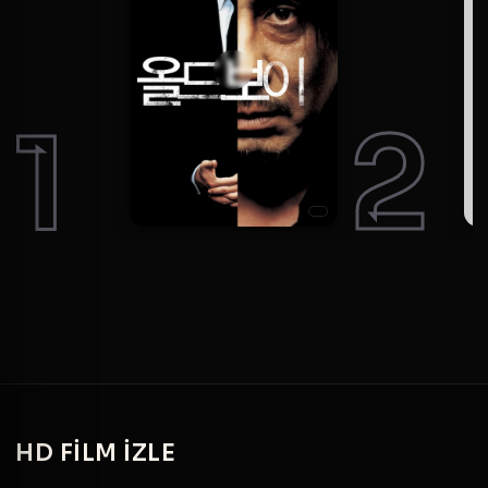
1
2
HD
FILM IZLE