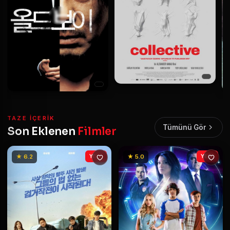
TAZE IÇERIK
Tümünü Gör
Son Eklenen
Filmler
★ 6.2
YENİ
★ 5.0
YENİ