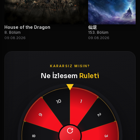
House of the Dragon
仙逆
8. Bölüm
153. Bölüm
09.08.2026
09.08.2026
KARARSIZ MISIN?
Ne İzlesem
Ruleti
10
1
9
2
8
3