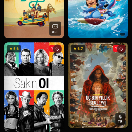
ALT
★ 5.6
YENİ
★ 6.7
YENİ
TR