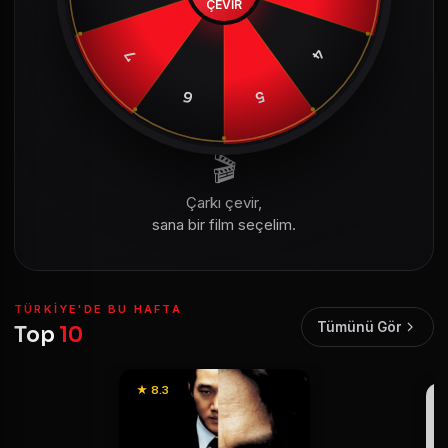
ÇEVİR
4
7
6
5
🎬
Çarkı çevir,
sana bir film seçelim.
TÜRKIYE'DE BU HAFTA
Tümünü Gör
Top
10
★ 8.3