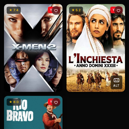
★ 7.4
YENİ
★ 5.2
YENİ
ALT
★ 8.0
YENİ