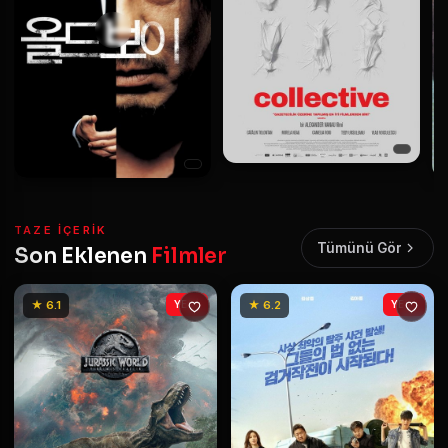
TAZE IÇERIK
Tümünü Gör
Son Eklenen
Filmler
★ 6.1
YENİ
★ 6.2
YENİ