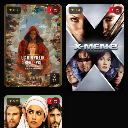
★ 6.7
YENİ
★ 7.4
YENİ
TR
★ 5.2
YENİ