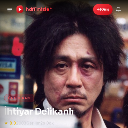
hdfilmizle
+
Giriş
›
🎁
6 yeni fırsat!
Bonusları gör
HD Film izle — HD Film İzle, 4K
ÖNE ÇIKAN
İhtiyar Delikanlı
★ 8.3
2003
Gerilim
2s 0dk