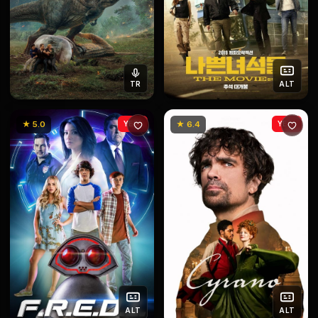
TR
ALT
★ 5.0
YENİ
★ 6.4
YENİ
ALT
ALT