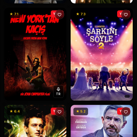
★ 7.1
YENİ
★ 7.3
YENİ
TR
★ 6.4
YENİ
★ 5.2
YENİ