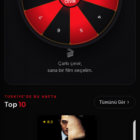
ÇEVİR
4
7
6
5
🎬
Çarkı çevir,
sana bir film seçelim.
TÜRKIYE'DE BU HAFTA
Tümünü Gör
Top
10
★ 8.3