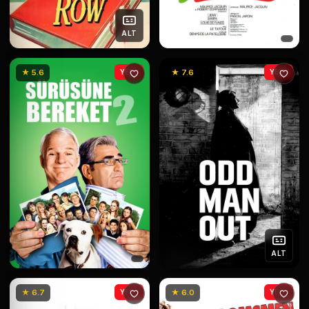
ALT
★ 5.6
YENİ
★ 7.6
YENİ
ALT
★ 6.7
YENİ
★ 6.0
YENİ