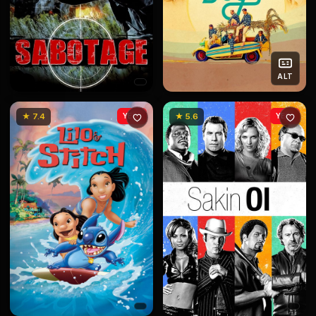
ALT
★ 7.4
YENİ
★ 5.6
YENİ