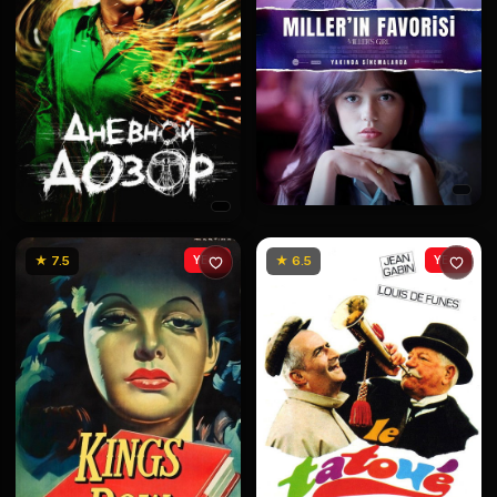
★ 7.5
YENİ
★ 6.5
YENİ