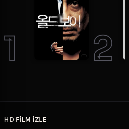
1
2
HD
FILM IZLE