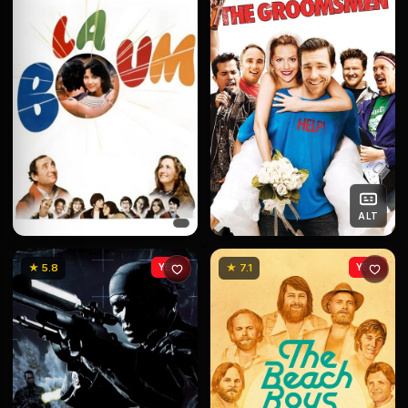
ALT
★ 5.8
YENİ
★ 7.1
YENİ