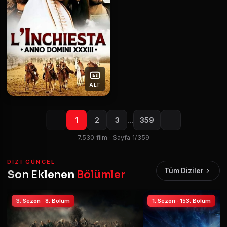
ALT
1
2
3
…
359
7.530 film · Sayfa 1/359
DIZI GÜNCEL
Tüm Diziler
Son Eklenen
Bölümler
3. Sezon · 8. Bölüm
1. Sezon · 153. Bölüm