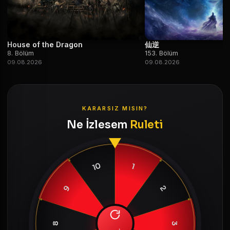
House of the Dragon
仙逆
8. Bölüm
153. Bölüm
09.08.2026
09.08.2026
KARARSIZ MISIN?
Ne İzlesem
Ruleti
10
1
9
2
8
3