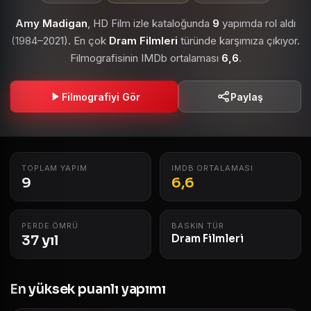
Amy Madigan
, HD Film izle kataloğunda
9
yapımda rol aldı
(1984–2021). En çok
Dram Filmleri
türünde karşımıza çıkıyor.
Filmografisinin IMDb ortalaması
6,6
.
Filmografiyi Gör
Paylaş
TOPLAM YAPIM
IMDB ORTALAMASI
9
6,6
PERDE ÖMRÜ
BASKIN TÜR
37 yıl
Dram Filmleri
En yüksek puanlı yapımı