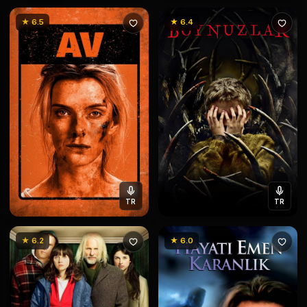
★ 6.5
★ 6.4
TR
TR
★ 6.2
★ 6.0