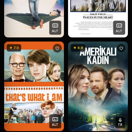
ALT
ALT
★ 7.0
★ 6.8
ALT
TR