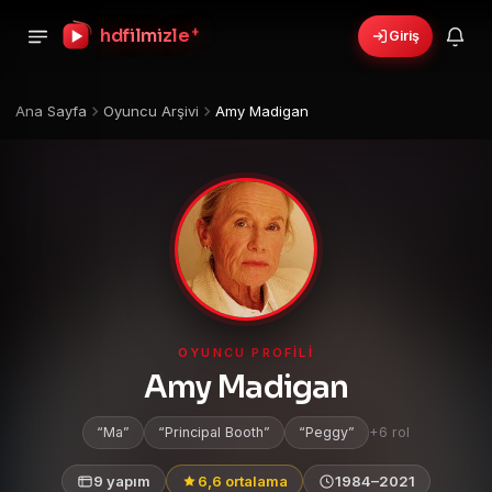
+
hdfilmizle
Giriş
›
🎁
6 yeni fırsat!
Bonusları gör
Ana Sayfa
Oyuncu Arşivi
Amy Madigan
OYUNCU PROFILI
Amy Madigan
Ma
Principal Booth
Peggy
+6 rol
9 yapım
6,6 ortalama
1984–2021