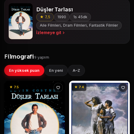
Düşler Tarlası
★ 7,5
1990
1s 45dk
Aile Filmleri, Dram Filmleri, Fantastik Filmler
İzlemeye git
Filmografi
9 yapım
En yüksek puan
En yeni
A–Z
★ 7.5
★ 7.4