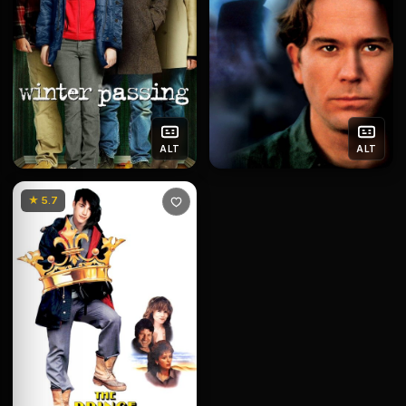
ALT
ALT
★ 5.7