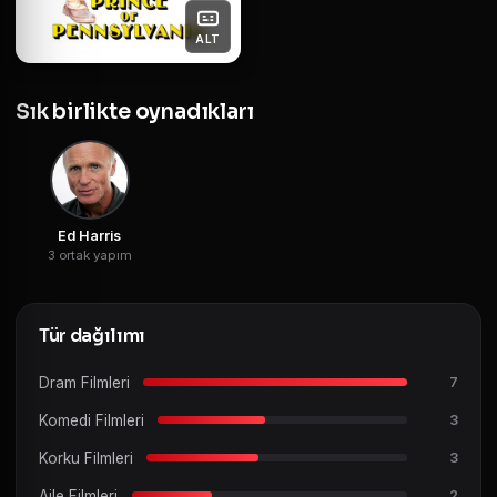
ALT
Sık birlikte oynadıkları
Ed Harris
3 ortak yapım
Tür dağılımı
Dram Filmleri
7
Komedi Filmleri
3
Korku Filmleri
3
Aile Filmleri
2