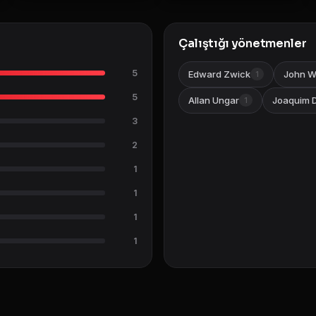
Çalıştığı yönetmenler
5
Edward Zwick
John 
1
5
Allan Ungar
Joaquim 
1
3
2
1
1
1
1