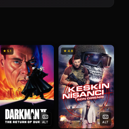
★ 5.1
★ 4.8
ALT
ALT