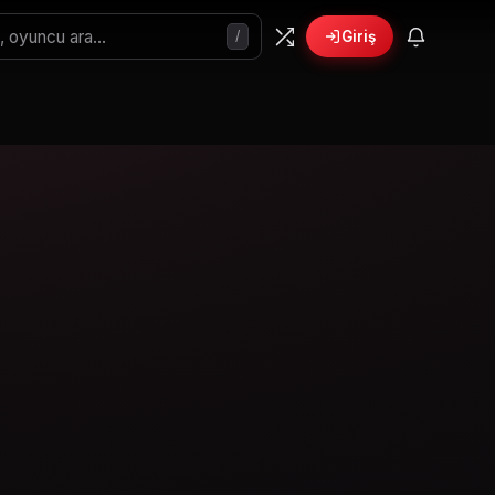
/
Giriş