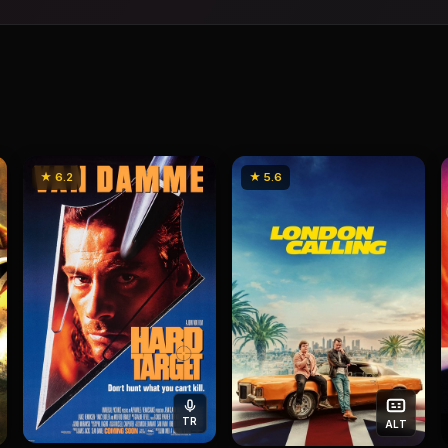
★ 6.2
★ 5.6
TR
ALT