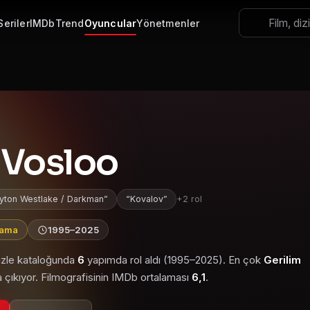
Seriler
IMDb
Trend
Oyuncular
Yönetmenler
 Vosloo
yton Westlake / Darkman
Kovalov
+2 rol
lama
1995–2025
 izle kataloğunda
6
yapımda rol aldı (1995–2025). En çok
Gerilim
 çıkıyor. Filmografisinin IMDb ortalaması
6,1
.