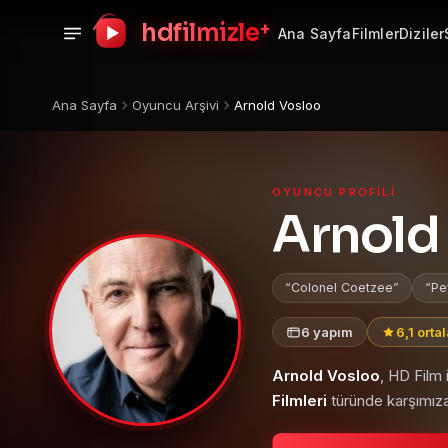
+
hdfilmizle
Ana Sayfa
Filmler
Diziler
Ana Sayfa
Oyuncu Arşivi
Arnold Vosloo
OYUNCU PROFILI
Arnold
Colonel Coetzee
Pe
6 yapım
6,1 orta
Arnold Vosloo
, HD Film
Filmleri
türünde karşımıza