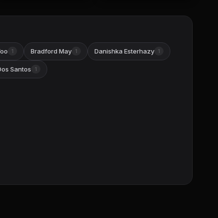
Woo
Bradford May
Danishka Esterhazy
1
1
1
Dos Santos
1