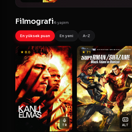
Filmografi
6 yapım
En yüksek puan
En yeni
A–Z
★ 8.0
★ 7.1
TR
ALT