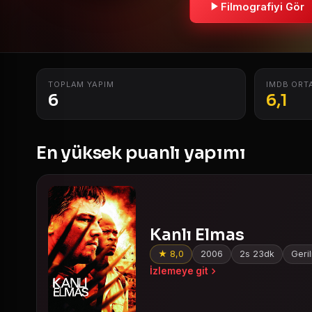
Filmografiyi Gör
TOPLAM YAPIM
IMDB ORT
6
6,1
En yüksek puanlı yapımı
Kanlı Elmas
★ 8,0
2006
2s 23dk
Geril
İzlemeye git