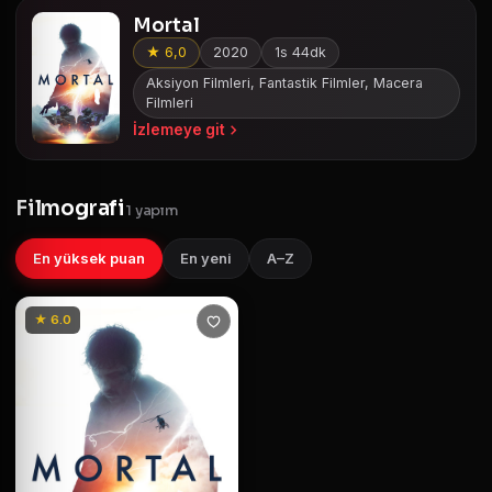
Mortal
★ 6,0
2020
1s 44dk
Aksiyon Filmleri, Fantastik Filmler, Macera
Filmleri
İzlemeye git
Filmografi
1 yapım
En yüksek puan
En yeni
A–Z
★ 6.0