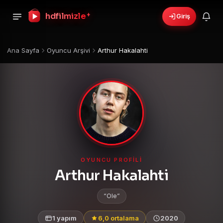
hdfilmizle
+
Giriş
Ana Sayfa
Oyuncu Arşivi
Arthur Hakalahti
OYUNCU PROFILI
Arthur Hakalahti
Ole
1 yapım
6,0 ortalama
2020