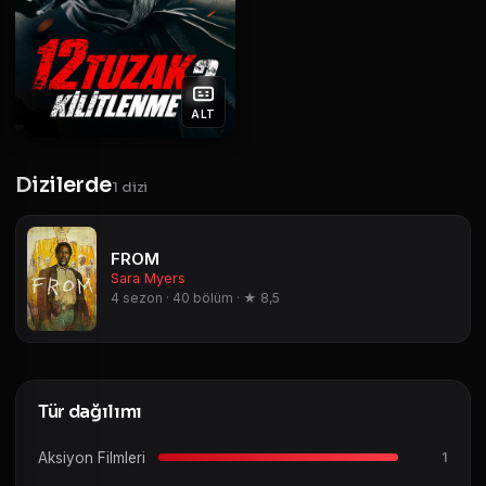
ALT
Dizilerde
1 dizi
FROM
Sara Myers
4 sezon · 40 bölüm · ★ 8,5
Tür dağılımı
Aksiyon Filmleri
1