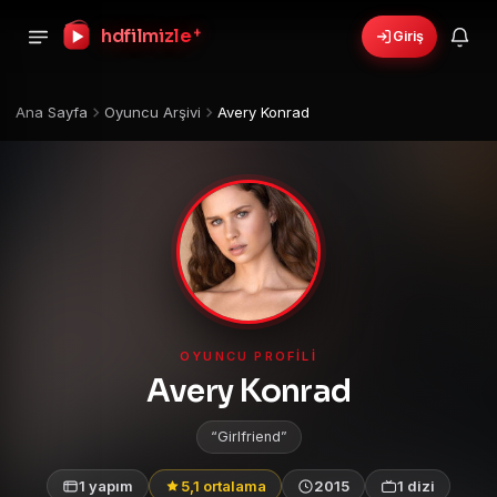
hdfilmizle
+
Giriş
Ana Sayfa
Oyuncu Arşivi
Avery Konrad
OYUNCU PROFILI
Avery Konrad
Girlfriend
1 yapım
5,1 ortalama
2015
1 dizi