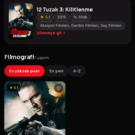
12 Tuzak 3: Kilitlenme
★ 5,1
2015
1s 30dk
Aksiyon Filmleri, Gerilim Filmleri, Suç Filmleri
İzlemeye git
Filmografi
1 yapım
En yüksek puan
En yeni
A–Z
★ 5.1