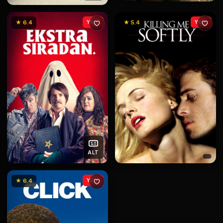
★ 6.4
YENİ
★ 5.4
YENİ
ALT
★ 6.4
YENİ