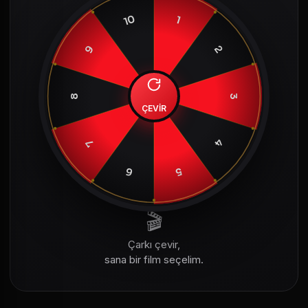
10
1
9
2
8
3
ÇEVİR
4
7
6
5
🎬
Çarkı çevir,
sana bir film seçelim.