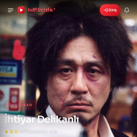
hdfilmizle
+
Giriş
›
🎁
6 yeni fırsat!
Bonusları gör
HD Film izle — HD Film İzle, 4K
ÖNE ÇIKAN
İhtiyar Delikanlı
★ 8.3
2003
Gerilim
2s 0dk