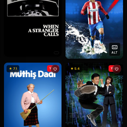
ALT
★ 7.1
YENİ
★ 5.4
YENİ