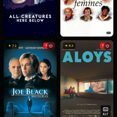
★ 7.2
YENİ
★ 6.3
YENİ
ALT