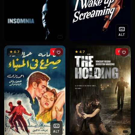
ALT
★ 6.7
YENİ
★ 4.7
YENİ
ALT