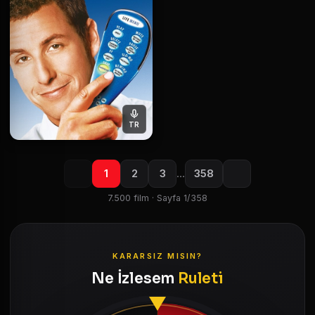
TR
1
2
3
…
358
7.500 film · Sayfa 1/358
KARARSIZ MISIN?
Ne İzlesem
Ruleti