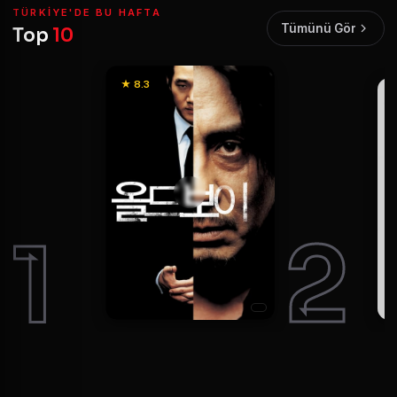
TÜRKIYE'DE BU HAFTA
Tümünü Gör
Top
10
★ 8.3
1
2