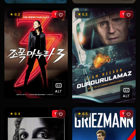
★ 6.3
YENİ
★ 5.3
YENİ
ALT
ALT
★ 6.4
YENİ
★ 6.5
YENİ