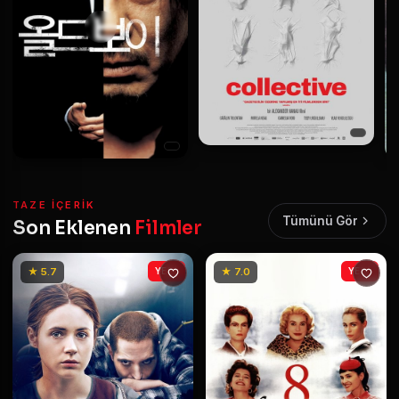
TAZE IÇERIK
Tümünü Gör
Son Eklenen
Filmler
★ 5.7
YENİ
★ 7.0
YENİ