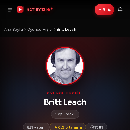
hdfilmizle
+
Giriş
Ana Sayfa
Oyuncu Arşivi
Britt Leach
OYUNCU PROFILI
Britt Leach
Sgt. Cook
1 yapım
6,3 ortalama
1981