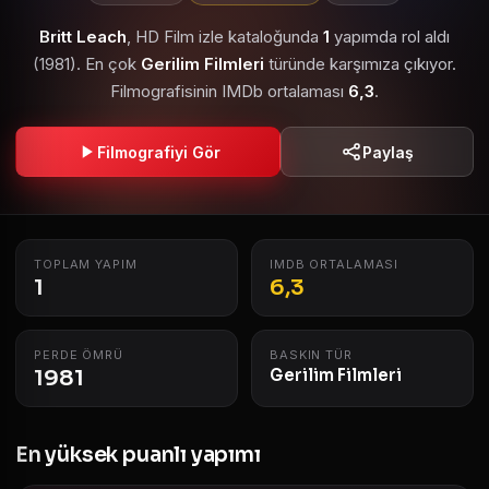
Britt Leach
, HD Film izle kataloğunda
1
yapımda rol aldı
(1981). En çok
Gerilim Filmleri
türünde karşımıza çıkıyor.
Filmografisinin IMDb ortalaması
6,3
.
Filmografiyi Gör
Paylaş
TOPLAM YAPIM
IMDB ORTALAMASI
1
6,3
PERDE ÖMRÜ
BASKIN TÜR
1981
Gerilim Filmleri
En yüksek puanlı yapımı