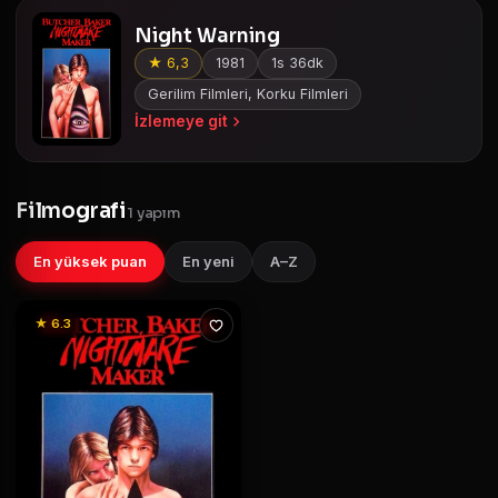
Night Warning
★ 6,3
1981
1s 36dk
Gerilim Filmleri, Korku Filmleri
İzlemeye git
Filmografi
1 yapım
En yüksek puan
En yeni
A–Z
★ 6.3