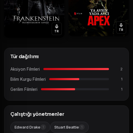
TR
TR
Tür dağılımı
Aksiyon Filmleri
2
Bilim Kurgu Filmleri
1
Gerilim Filmleri
1
Çalıştığı yönetmenler
Edward Drake
Stuart Beattie
1
1