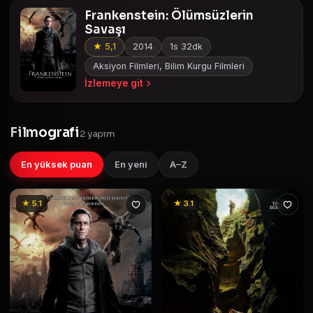
Frankenstein: Ölümsüzlerin
Savaşı
★ 5,1
2014
1s 32dk
Aksiyon Filmleri, Bilim Kurgu Filmleri
İzlemeye git
Filmografi
2 yapım
En yüksek puan
En yeni
A–Z
★ 5.1
★ 3.1