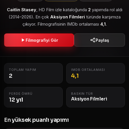
Caitlin Stasey
, HD Film izle kataloğunda
2
yapımda rol aldı
(2014–2026). En çok
Aksiyon Filmleri
türünde karşımıza
çıkıyor. Filmografisinin IMDb ortalaması
4,1
.
Filmografiyi Gör
Paylaş
TOPLAM YAPIM
IMDB ORTALAMASI
2
4,1
PERDE ÖMRÜ
BASKIN TÜR
12 yıl
Aksiyon Filmleri
En yüksek puanlı yapımı