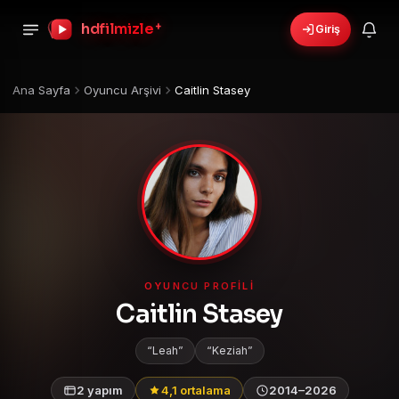
hdfilmizle
+
Giriş
Ana Sayfa
Oyuncu Arşivi
Caitlin Stasey
OYUNCU PROFILI
Caitlin Stasey
Leah
Keziah
2 yapım
4,1 ortalama
2014–2026