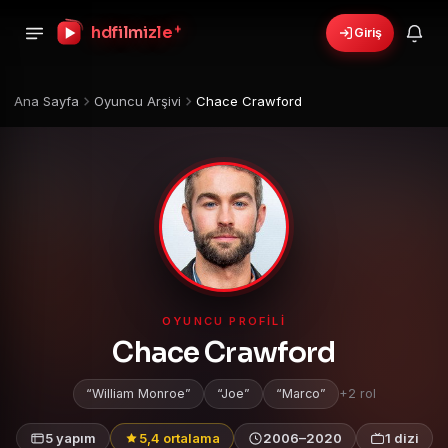
+
hdfilmizle
Giriş
Ana Sayfa
Oyuncu Arşivi
Chace Crawford
OYUNCU PROFILI
Chace Crawford
William Monroe
Joe
Marco
+2 rol
5 yapım
5,4 ortalama
2006–2020
1 dizi