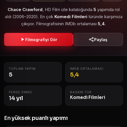
Chace Crawford
, HD Film izle kataloğunda
5
yapımda rol
aldı (2006–2020). En çok
Komedi Filmleri
türünde karşımıza
çıkıyor. Filmografisinin IMDb ortalaması
5,4
.
Filmografiyi Gör
Paylaş
TOPLAM YAPIM
IMDB ORTALAMASI
5
5,4
PERDE ÖMRÜ
BASKIN TÜR
14 yıl
Komedi Filmleri
En yüksek puanlı yapımı