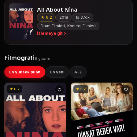
All About Nina
★ 6,2
2018
1s 37dk
Dram Filmleri, Komedi Filmleri
İzlemeye git
Filmografi
5 yapım
En yüksek puan
En yeni
A–Z
★ 6.2
★ 5.7