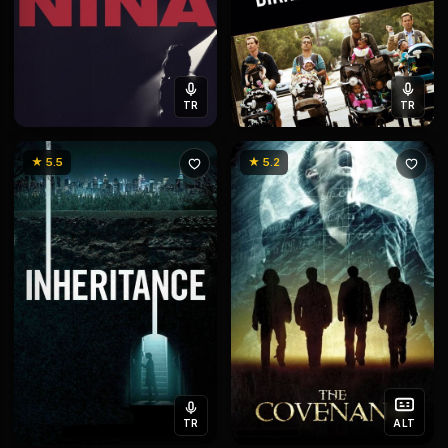
TR
TR
★ 5.5
★ 5.2
TR
ALT