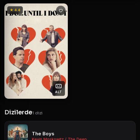
★ 4.4
ALT
Dizilerde
1 dizi
The Boys
Kevin Moskowitz / The Deep