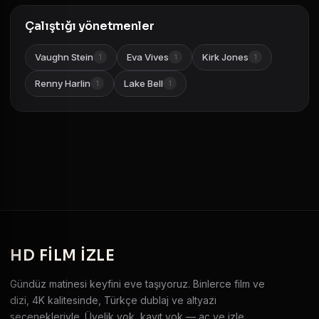
Çalıştığı yönetmenler
Vaughn Stein
Eva Vives
Kirk Jones
1
1
1
Renny Harlin
Lake Bell
1
1
HD
FILM IZLE
Gündüz matinesi keyfini eve taşıyoruz. Binlerce film ve
dizi, 4K kalitesinde, Türkçe dublaj ve altyazı
seçenekleriyle. Üyelik yok, kayıt yok — aç ve izle.