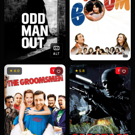
ALT
★ 6.0
YENİ
★ 5.8
YENİ