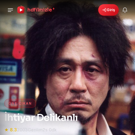
hdfilmizle
+
Giriş
🎁
›
6 yeni fırsat!
Bonusları gör
HD Film izle — HD Film İzle, 4K
ÖNE ÇIKAN
İhtiyar Delikanlı
★ 8.3
2003
Gerilim
2s 0dk