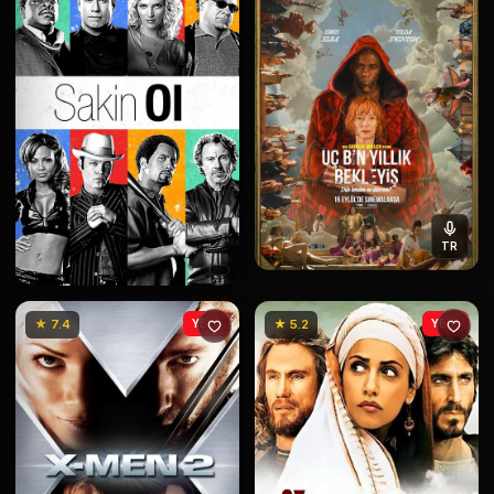
TR
★ 7.4
YENİ
★ 5.2
YENİ