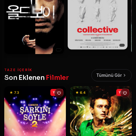
TAZE IÇERIK
Tümünü Gör
Son Eklenen
Filmler
★ 7.3
YENİ
★ 6.4
YENİ