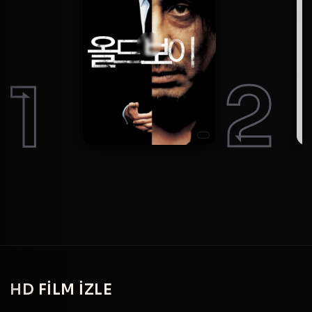
1
2
HD
FILM IZLE