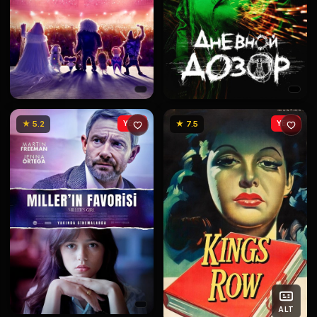
★ 5.2
YENİ
★ 7.5
YENİ
ALT