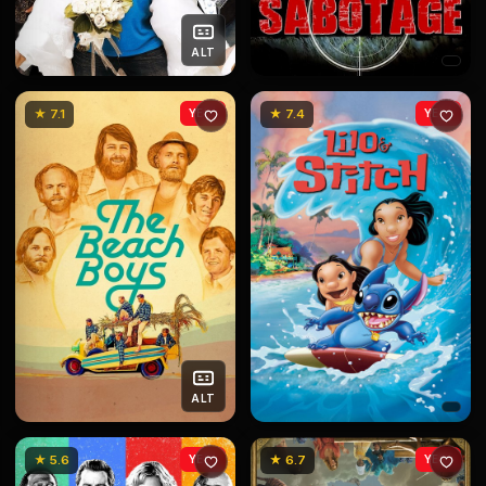
ALT
★ 7.1
YENİ
★ 7.4
YENİ
ALT
★ 5.6
YENİ
★ 6.7
YENİ