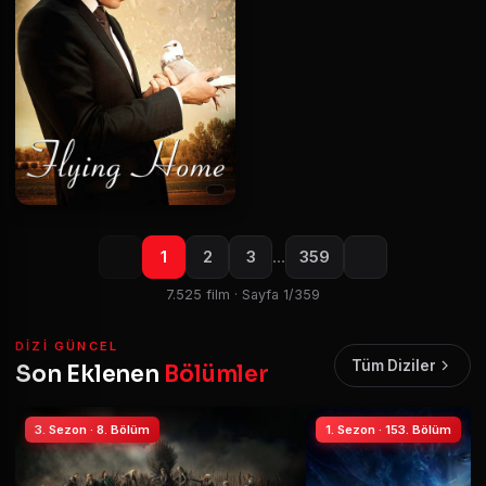
1
2
3
…
359
7.525 film · Sayfa 1/359
DIZI GÜNCEL
Tüm Diziler
Son Eklenen
Bölümler
3. Sezon · 8. Bölüm
1. Sezon · 153. Bölüm