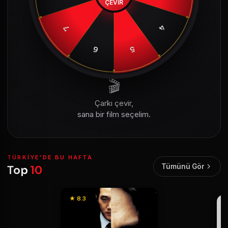
ÇEVİR
4
7
6
5
🎬
Çarkı çevir,
sana bir film seçelim.
TÜRKIYE'DE BU HAFTA
Tümünü Gör
Top
10
★ 8.3