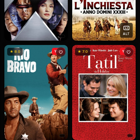
ALT
★ 8.0
YENİ
★ 7.0
YENİ