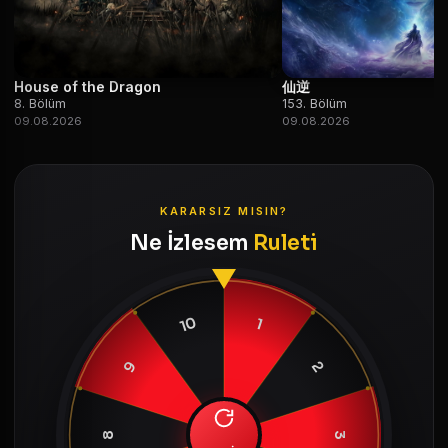
House of the Dragon
仙逆
8. Bölüm
153. Bölüm
09.08.2026
09.08.2026
KARARSIZ MISIN?
Ne İzlesem
Ruleti
10
1
9
2
8
3