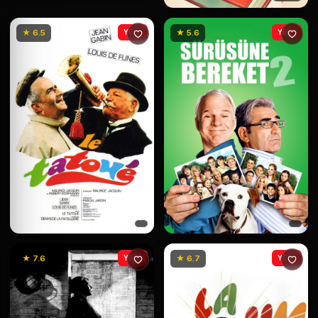
★ 6.5
YENİ
★ 5.6
YENİ
★ 7.6
YENİ
★ 6.7
YENİ