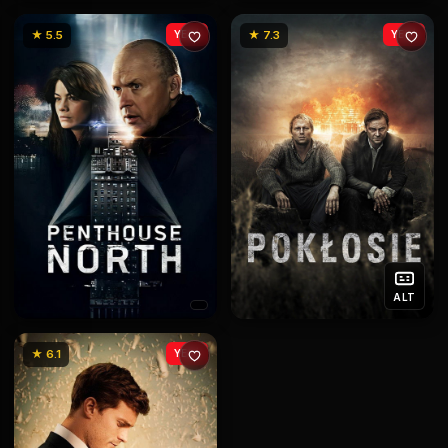
★ 5.5
YENİ
★ 7.3
YENİ
ALT
★ 6.1
YENİ