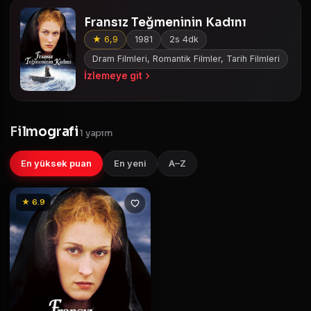
Fransız Teğmeninin Kadını
★ 6,9
1981
2s 4dk
Dram Filmleri, Romantik Filmler, Tarih Filmleri
İzlemeye git
Filmografi
1 yapım
En yüksek puan
En yeni
A–Z
★ 6.9