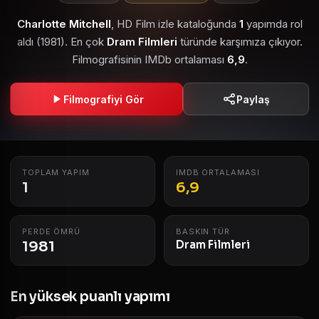
Charlotte Mitchell
, HD Film izle kataloğunda
1
yapımda rol
aldı (1981). En çok
Dram Filmleri
türünde karşımıza çıkıyor.
Filmografisinin IMDb ortalaması
6,9
.
Filmografiyi Gör
Paylaş
TOPLAM YAPIM
IMDB ORTALAMASI
1
6,9
PERDE ÖMRÜ
BASKIN TÜR
1981
Dram Filmleri
En yüksek puanlı yapımı