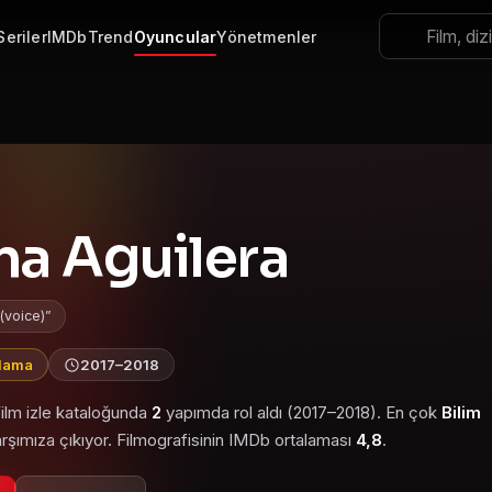
Seriler
IMDb
Trend
Oyuncular
Yönetmenler
na Aguilera
 (voice)
alama
2017–2018
ilm izle kataloğunda
2
yapımda rol aldı (2017–2018). En çok
Bilim
rşımıza çıkıyor. Filmografisinin IMDb ortalaması
4,8
.