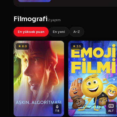
Filmografi
2 yapım
En yüksek puan
En yeni
A–Z
★ 6.0
★ 3.5
TR
ALT