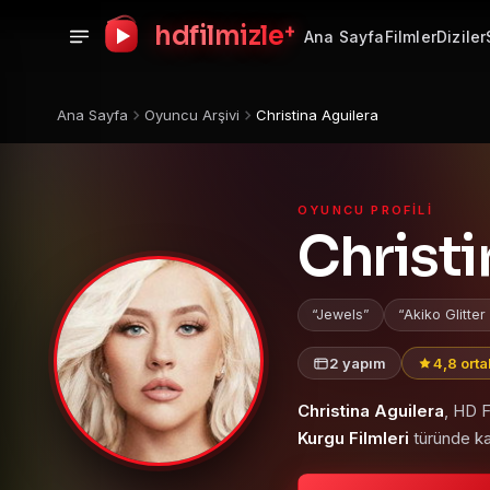
+
hdfilmizle
Ana Sayfa
Filmler
Diziler
Ana Sayfa
Oyuncu Arşivi
Christina Aguilera
OYUNCU PROFILI
Christi
Jewels
Akiko Glitter
2 yapım
4,8 ort
Christina Aguilera
, HD F
Kurgu Filmleri
türünde ka