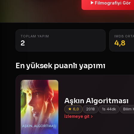
Filmografiyi Gör
TOPLAM YAPIM
IMDB ORT
2
4,8
En yüksek puanlı yapımı
Aşkın Algoritması
★ 6,0
2018
1s 44dk
Bilim 
İzlemeye git