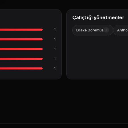
Çalıştığı yönetmenler
1
Drake Doremus
Antho
1
1
1
1
1