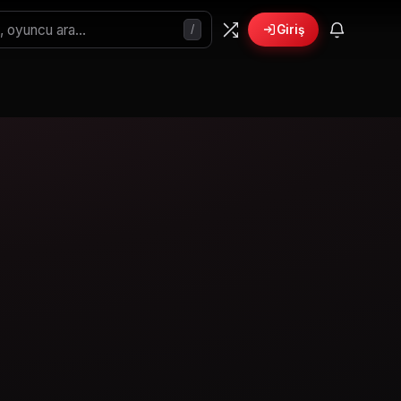
/
Giriş