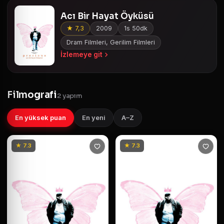
Acı Bir Hayat Öyküsü
★ 7,3
2009
1s 50dk
Dram Filmleri, Gerilim Filmleri
İzlemeye git
Filmografi
2 yapım
En yüksek puan
En yeni
A–Z
★ 7.3
★ 7.3