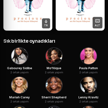
TR
ALT
Sık birlikte oynadıkları
Gabourey Sidibe
Mo'Nique
Paula Patton
2 ortak yapım
2 ortak yapım
2 ortak yapım
Mariah Carey
Sherri Shepherd
Lenny Kravitz
2 ortak yapım
2 ortak yapım
2 ortak yapım