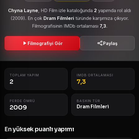
Chyna Layne
, HD Film izle kataloğunda
2
yapımda rol aldı
(2009). En çok
Dram Filmleri
türünde karşımıza çıkıyor.
Filmografisinin IMDb ortalaması
7,3
.
Filmografiyi Gör
Paylaş
TOPLAM YAPIM
IMDB ORTALAMASI
2
7,3
PERDE ÖMRÜ
BASKIN TÜR
2009
Dram Filmleri
En yüksek puanlı yapımı