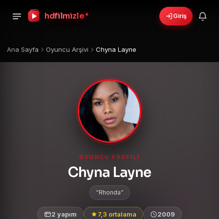
+
hdfilmizle
Giriş
Ana Sayfa
Oyuncu Arşivi
Chyna Layne
OYUNCU PROFILI
Chyna Layne
Rhonda
2 yapım
7,3 ortalama
2009