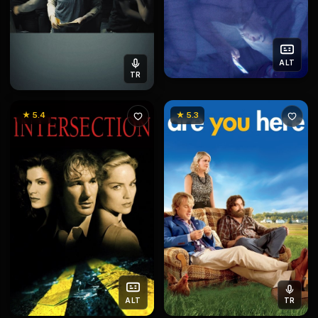
ALT
TR
★ 5.4
★ 5.3
ALT
TR