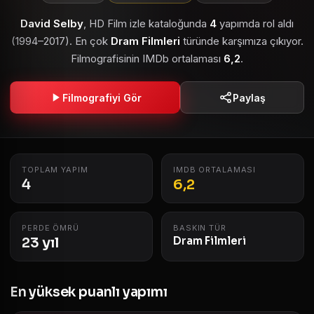
David Selby
, HD Film izle kataloğunda
4
yapımda rol aldı
(1994–2017). En çok
Dram Filmleri
türünde karşımıza çıkıyor.
Filmografisinin IMDb ortalaması
6,2
.
Filmografiyi Gör
Paylaş
TOPLAM YAPIM
IMDB ORTALAMASI
4
6,2
PERDE ÖMRÜ
BASKIN TÜR
23 yıl
Dram Filmleri
En yüksek puanlı yapımı