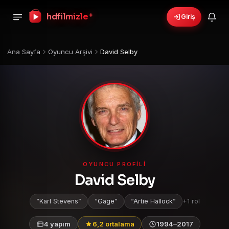
hdfilmizle
+
Giriş
Ana Sayfa
Oyuncu Arşivi
David Selby
OYUNCU PROFILI
David Selby
Karl Stevens
Gage
Artie Hallock
+1 rol
4 yapım
6,2 ortalama
1994–2017