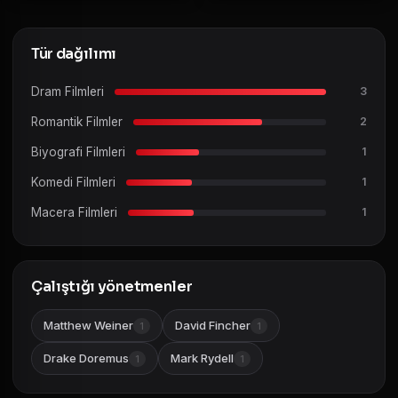
Tür dağılımı
Dram Filmleri
3
Romantik Filmler
2
Biyografi Filmleri
1
Komedi Filmleri
1
Macera Filmleri
1
Çalıştığı yönetmenler
Matthew Weiner
David Fincher
1
1
Drake Doremus
Mark Rydell
1
1