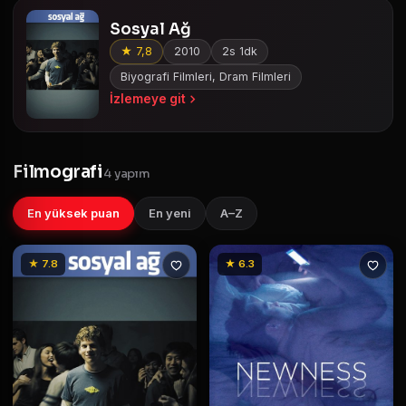
Sosyal Ağ
★ 7,8
2010
2s 1dk
Biyografi Filmleri, Dram Filmleri
İzlemeye git
Filmografi
4 yapım
En yüksek puan
En yeni
A–Z
★ 7.8
★ 6.3