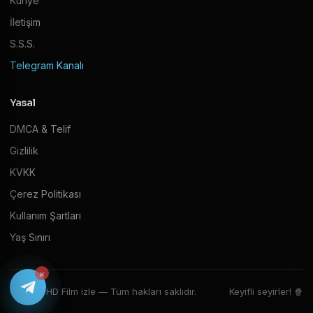
Künye
İletişim
S.S.S.
Telegram Kanalı
Yasal
DMCA & Telif
Gizlilik
KVKK
Çerez Politikası
Kullanım Şartları
Yaş Sınırı
×
© 2026 HD Film izle — Tüm hakları saklıdır.
Keyifli seyirler! 🍿