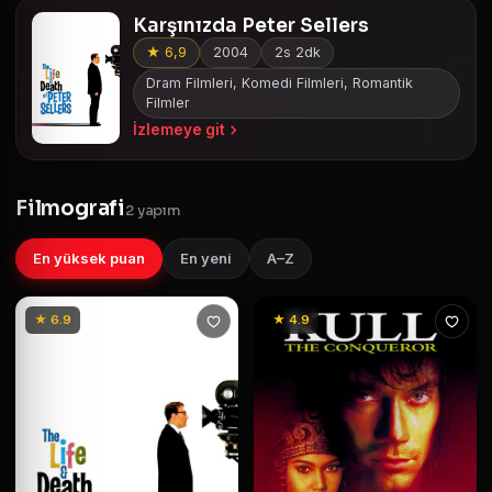
Karşınızda Peter Sellers
★ 6,9
2004
2s 2dk
Dram Filmleri, Komedi Filmleri, Romantik
Filmler
İzlemeye git
Filmografi
2 yapım
En yüksek puan
En yeni
A–Z
★ 6.9
★ 4.9