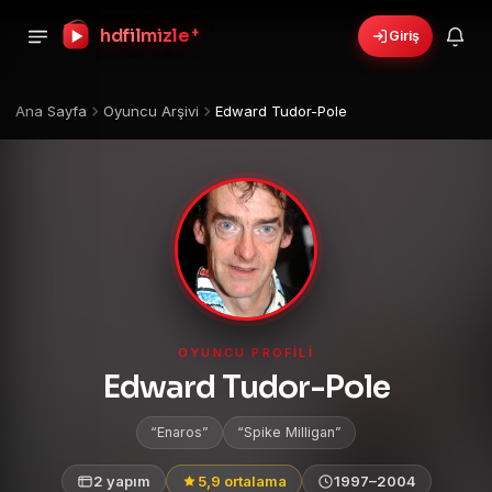
hdfilmizle
+
Giriş
Ana Sayfa
Oyuncu Arşivi
Edward Tudor-Pole
OYUNCU PROFILI
Edward Tudor-Pole
Enaros
Spike Milligan
2 yapım
5,9 ortalama
1997–2004