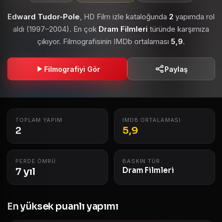
Edward Tudor-Pole
, HD Film izle kataloğunda
2
yapımda rol
aldı (1997–2004). En çok
Dram Filmleri
türünde karşımıza
çıkıyor. Filmografisinin IMDb ortalaması
5,9
.
Filmografiyi Gör
Paylaş
TOPLAM YAPIM
IMDB ORTALAMASI
2
5,9
PERDE ÖMRÜ
BASKIN TÜR
7 yıl
Dram Filmleri
En yüksek puanlı yapımı