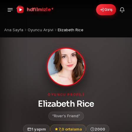
hdfilmizle
+
Giriş
Ana Sayfa
Oyuncu Arşivi
Elizabeth Rice
OYUNCU PROFILI
Elizabeth Rice
River's Friend
1 yapım
7,0 ortalama
2000