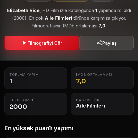
Elizabeth Rice
, HD Film izle kataloğunda
1
yapımda rol aldı
(2000). En çok
Aile Filmleri
türünde karşımıza çıkıyor.
Filmografisinin IMDb ortalaması
7,0
.
Filmografiyi Gör
Paylaş
TOPLAM YAPIM
IMDB ORTALAMASI
1
7,0
PERDE ÖMRÜ
BASKIN TÜR
2000
Aile Filmleri
En yüksek puanlı yapımı