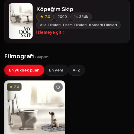
Köpeğim Skip
★ 7,0
2000
1s 35dk
Aile Filmleri, Dram Filmleri, Komedi Filmleri
İzlemeye git
Filmografi
1 yapım
En yüksek puan
En yeni
A–Z
★ 7.0