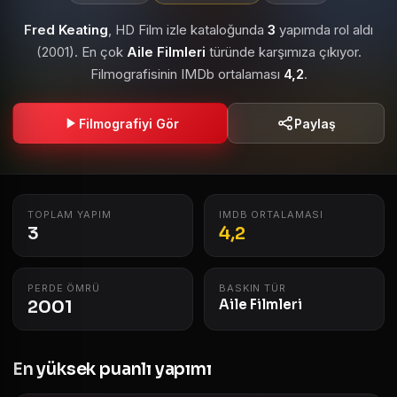
Fred Keating
, HD Film izle kataloğunda
3
yapımda rol aldı
(2001). En çok
Aile Filmleri
türünde karşımıza çıkıyor.
Filmografisinin IMDb ortalaması
4,2
.
Filmografiyi Gör
Paylaş
TOPLAM YAPIM
IMDB ORTALAMASI
3
4,2
PERDE ÖMRÜ
BASKIN TÜR
2001
Aile Filmleri
En yüksek puanlı yapımı