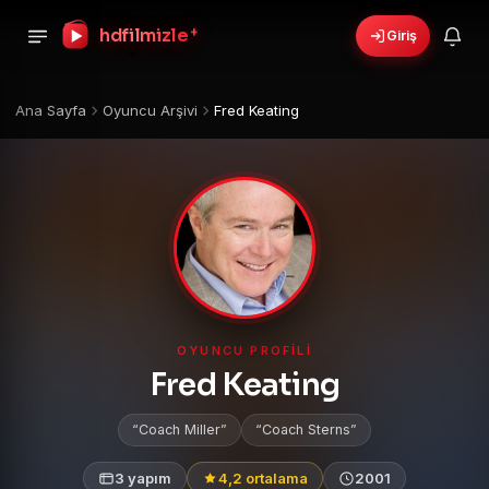
+
hdfilmizle
Giriş
Ana Sayfa
Oyuncu Arşivi
Fred Keating
OYUNCU PROFILI
Fred Keating
Coach Miller
Coach Sterns
3 yapım
4,2 ortalama
2001