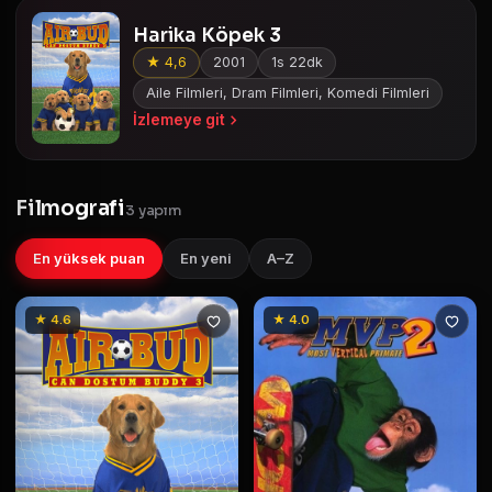
Harika Köpek 3
★ 4,6
2001
1s 22dk
Aile Filmleri, Dram Filmleri, Komedi Filmleri
İzlemeye git
Filmografi
3 yapım
En yüksek puan
En yeni
A–Z
★ 4.6
★ 4.0