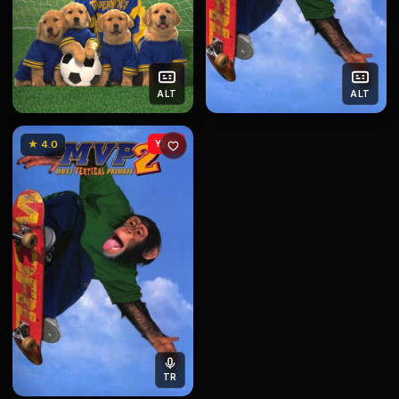
ALT
ALT
★ 4.0
YENİ
TR