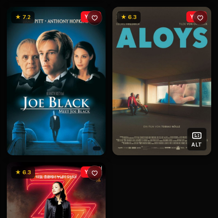
★ 7.2
YENİ
★ 6.3
YENİ
ALT
★ 6.3
YENİ