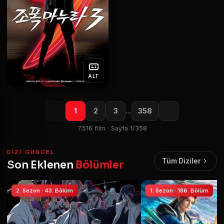
ALT
1
2
3
…
358
7.516 film · Sayfa 1/358
DIZI GÜNCEL
Tüm Diziler
Son Eklenen
Bölümler
2. Sezon · 43. Bölüm
1. Sezon · 186. Bölüm