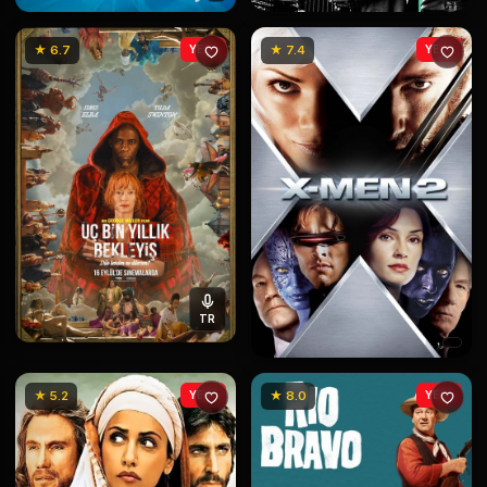
★ 6.7
YENİ
★ 7.4
YENİ
TR
★ 5.2
YENİ
★ 8.0
YENİ