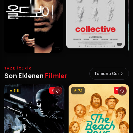
TAZE IÇERIK
Tümünü Gör
Son Eklenen
Filmler
★ 5.8
YENİ
★ 7.1
YENİ