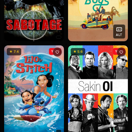
ALT
★ 7.4
YENİ
★ 5.6
YENİ