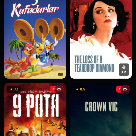
TR
★ 7.1
YENİ
★ 6.5
YENİ