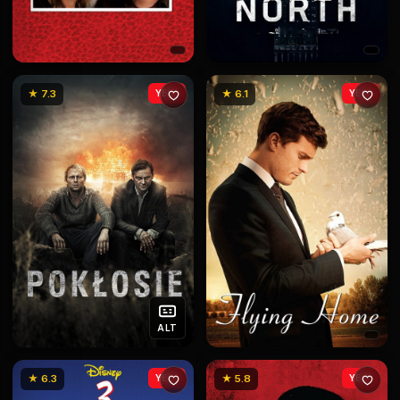
★ 7.3
YENİ
★ 6.1
YENİ
ALT
★ 6.3
YENİ
★ 5.8
YENİ