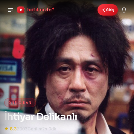
hdfilmizle
+
Giriş
›
🎁
6 yeni fırsat!
Bonusları gör
HD Film izle — HD Film İzle, 4K
ÖNE ÇIKAN
İhtiyar Delikanlı
★ 8.3
2003
Gerilim
2s 0dk