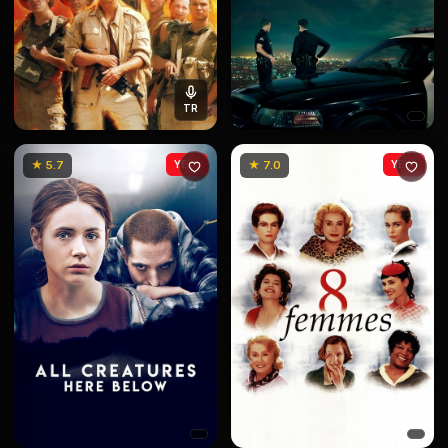
TR
★ 5.7
YENİ
★ 7.0
YENİ