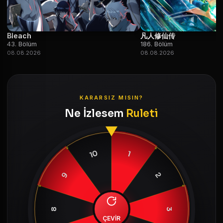
Bleach
凡人修仙传
43. Bölüm
186. Bölüm
08.08.2026
08.08.2026
KARARSIZ MISIN?
Ne İzlesem
Ruleti
10
1
9
2
8
3
ÇEVİR