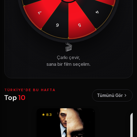
4
7
6
5
🎬
Çarkı çevir,
sana bir film seçelim.
TÜRKIYE'DE BU HAFTA
Tümünü Gör
Top
10
★ 8.3