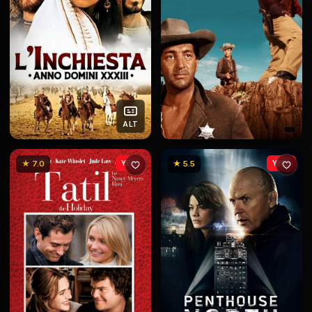
ALT
★ 7.0
YENİ
★ 5.5
YENİ