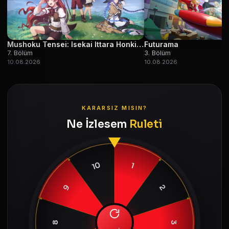
Mushoku Tensei: Isekai Ittara Honki Dasu
Futurama
7. Bölüm
3. Bölüm
10.08.2026
10.08.2026
KARARSIZ MISIN?
Ne İzlesem
Ruleti
10
1
9
2
8
3