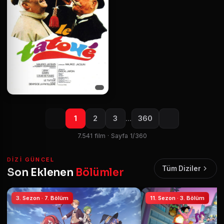
1
2
3
…
360
7.541 film · Sayfa 1/360
DIZI GÜNCEL
Tüm Diziler
Son Eklenen
Bölümler
3. Sezon · 7. Bölüm
11. Sezon · 3. Bölüm