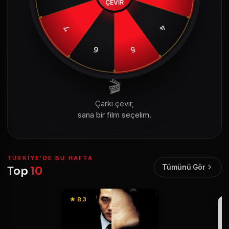
ÇEVİR
4
7
6
5
🎬
Çarkı çevir,
sana bir film seçelim.
TÜRKIYE'DE BU HAFTA
Tümünü Gör
Top
10
★ 8.3