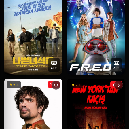
ALT
ALT
★ 6.4
YENİ
★ 7.1
YENİ