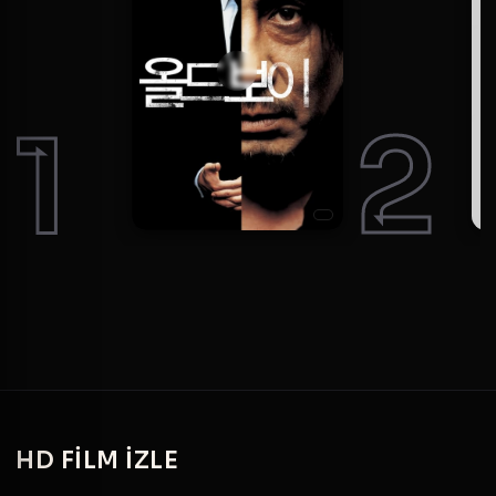
1
2
HD
FILM IZLE