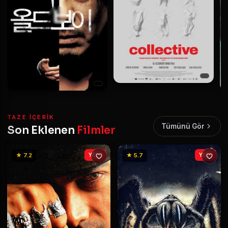
TAZE IÇERIK
Tümünü Gör
Son Eklenen
Filmler
★ 7.2
YENİ
★ 5.7
YENİ