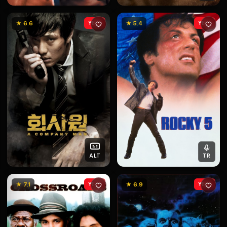
★ 6.6
YENİ
★ 5.4
YENİ
ALT
TR
★ 7.1
YENİ
★ 6.9
YENİ