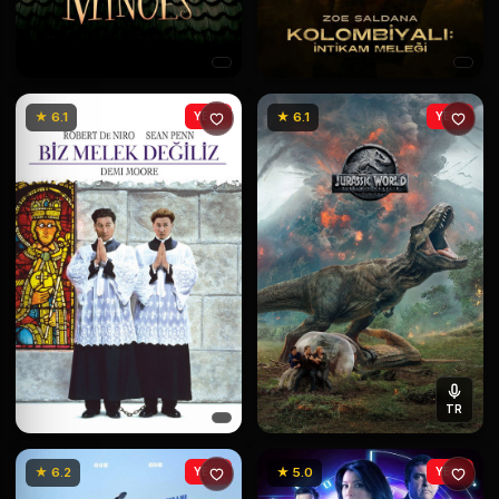
★ 6.1
YENİ
★ 6.1
YENİ
TR
★ 6.2
YENİ
★ 5.0
YENİ