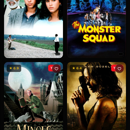
★ 6.9
YENİ
★ 6.4
YENİ