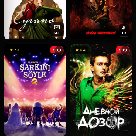
ALT
TR
★ 7.3
YENİ
★ 6.4
YENİ