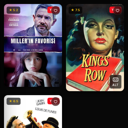
★ 5.2
YENİ
★ 7.5
YENİ
ALT
★ 6.5
YENİ