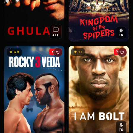
ALT
TR
★ 6.9
YENİ
★ 7.1
YENİ
TR