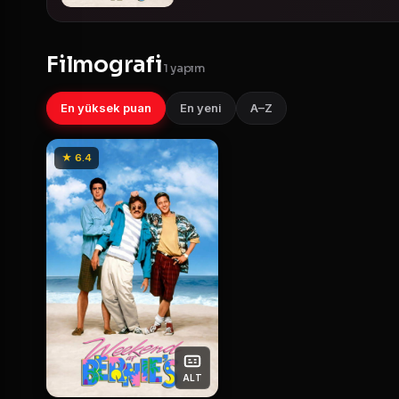
Filmografi
1 yapım
En yüksek puan
En yeni
A–Z
★ 6.4
ALT