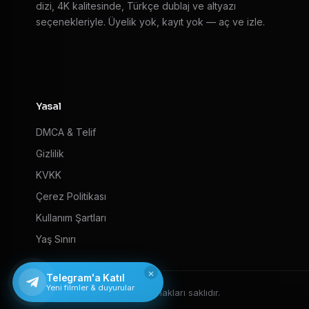
dizi, 4K kalitesinde, Türkçe dublaj ve altyazı
seçenekleriyle. Üyelik yok, kayıt yok — aç ve izle.
Yasal
DMCA & Telif
Gizlilik
KVKK
Çerez Politikası
Kullanım Şartları
Yaş Sınırı
×
Telegram'a Katıl
Yeni filmler & duyurular
© 2026 HD Film izle — Tüm hakları saklıdır.