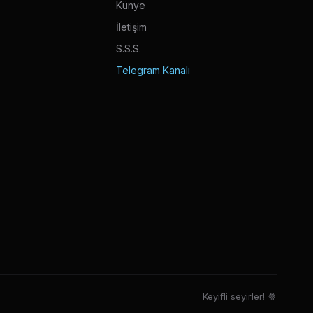
Künye
İletişim
S.S.S.
Telegram Kanalı
Keyifli seyirler! 🍿