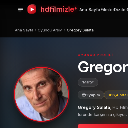
+
hdfilmizle
Ana Sayfa
Filmler
Diziler
Ana Sayfa
Oyuncu Arşivi
Gregory Salata
OYUNCU PROFILI
Gregor
Marty
1 yapım
6,4 orta
Gregory Salata
, HD Film
türünde karşımıza çıkıyor