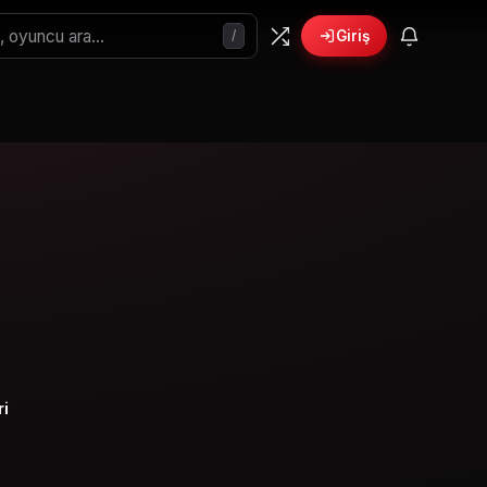
/
Giriş
ri