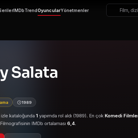
Seriler
IMDb
Trend
Oyuncular
Yönetmenler
y Salata
lama
1989
 izle kataloğunda
1
yapımda rol aldı (1989). En çok
Komedi Filmle
. Filmografisinin IMDb ortalaması
6,4
.