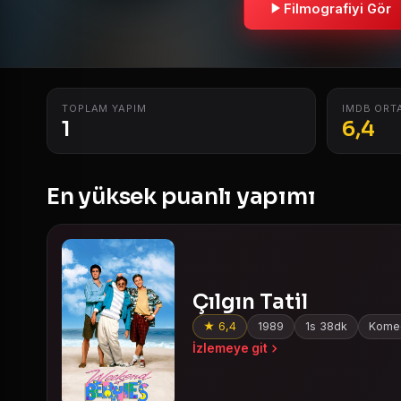
Filmografiyi Gör
TOPLAM YAPIM
IMDB ORT
1
6,4
En yüksek puanlı yapımı
Çılgın Tatil
★ 6,4
1989
1s 38dk
Komedi
İzlemeye git