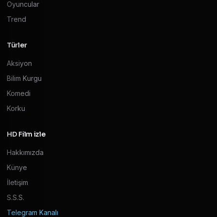
Oyuncular
Trend
Türler
Aksiyon
Bilim Kurgu
Komedi
Korku
HD Film izle
Hakkımızda
Künye
İletişim
S.S.S.
Telegram Kanalı