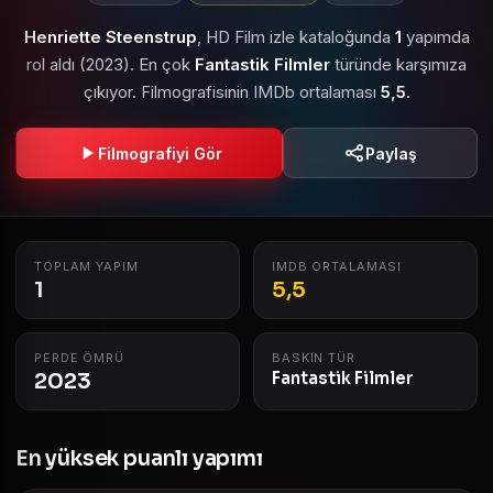
Henriette Steenstrup
, HD Film izle kataloğunda
1
yapımda
rol aldı (2023). En çok
Fantastik Filmler
türünde karşımıza
çıkıyor. Filmografisinin IMDb ortalaması
5,5
.
Filmografiyi Gör
Paylaş
TOPLAM YAPIM
IMDB ORTALAMASI
1
5,5
PERDE ÖMRÜ
BASKIN TÜR
2023
Fantastik Filmler
En yüksek puanlı yapımı