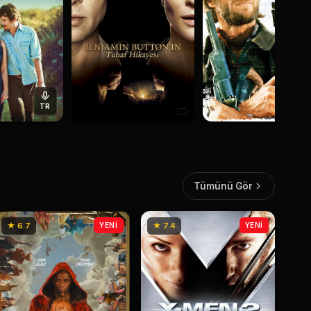
TR
Tümünü Gör
★ 6.7
YENİ
★ 7.4
YENİ