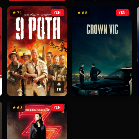
★ 7.1
YENİ
★ 6.5
YENİ
TR
★ 6.3
YENİ