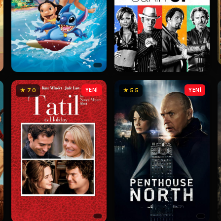
★ 7.0
YENİ
★ 5.5
YENİ