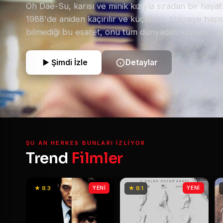
Oh Dae-Su, karısı ve minik kızıyla sıradan bir haya
1988'de aniden kaçırılır ve küçük bir hücreye hapse
bilmediği bu esaret, onu tüm dünyadan koparır; te
hücresindeki televizyondur. Karısının cinayet haber
dünyası başına yıkılır ve kendisinin baş şüpheli ol
Şimdi İzle
Detaylar
15 yıl süren bu işkencenin ardından ansızın serbes
Dae-Su'nun tek amacı vardır: Kendisini buraya kilit
altüst eden gizemli düşmanlarını bulup intikam al
yolculuk, onu tahmininden çok daha karmaşık bir 
sürükleyecektir.
ŞU AN HERKES BUNLARI IZLIYOR
Trend
Filmler
★ 8.3
YENİ
★ 8.1
YENİ