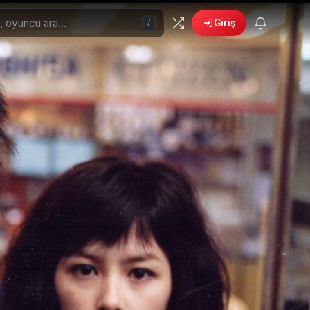
/
Giriş
🎁
›
6 yeni fırsat!
Bonusları gör
 Filmler