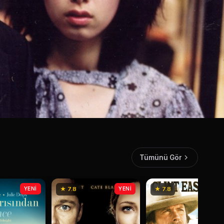
Tümünü Gör
YENİ
★ 7.8
YENİ
★ 7.8
YEN