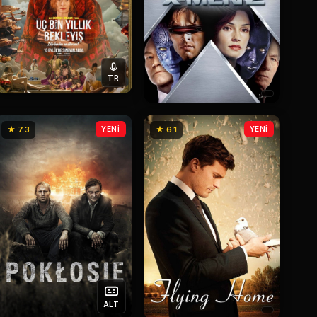
TR
★ 7.3
YENİ
★ 6.1
YENİ
ALT