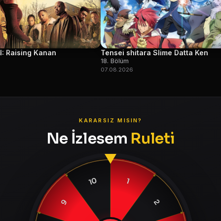
I: Raising Kanan
Tensei shitara Slime Datta Ken
18. Bölüm
07.08.2026
KARARSIZ MISIN?
Ne İzlesem
Ruleti
10
1
9
2