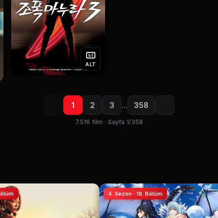
ALT
1
2
3
…
358
7.516 film · Sayfa 1/358
 Bölüm
4. Sezon · 18. Bölüm