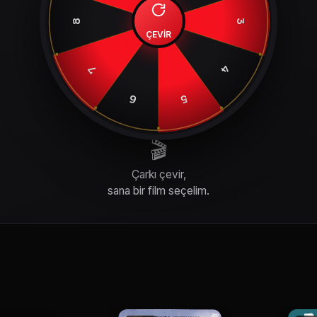
8
3
ÇEVİR
4
7
6
5
🎬
Çarkı çevir,
sana bir film seçelim.