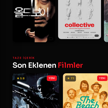
TAZE IÇERIK
Son Eklenen
Filmler
★ 5.8
YENİ
★ 7.1
YENİ