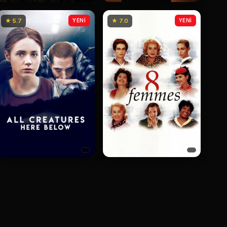
★ 5.7
YENİ
★ 7.0
YENİ