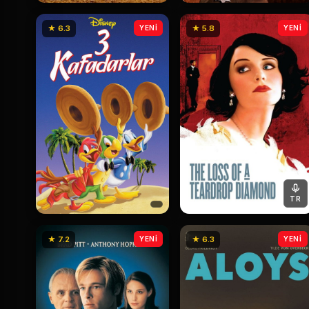
★ 6.3
YENİ
★ 5.8
YENİ
TR
★ 7.2
YENİ
★ 6.3
YENİ