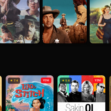
★ 7.4
YENİ
★ 5.6
YENİ