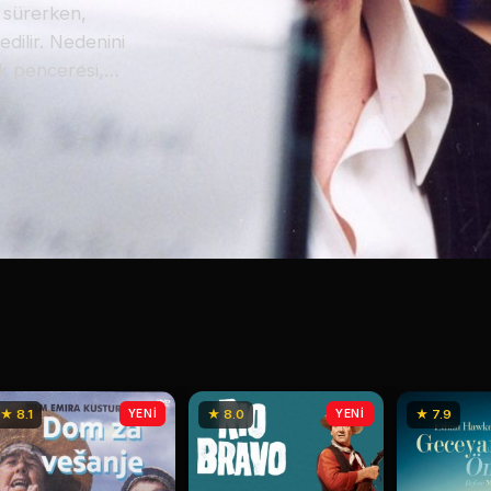
t sürerken,
dilir. Nedenini
k penceresi,
lerini izlerken
duğunu anlar. Tam
t bırakılan Oh
leyen ve hayatını
mak. Ancak bu
gerçeğe
★ 8.1
YENİ
★ 8.0
YENİ
★ 7.9