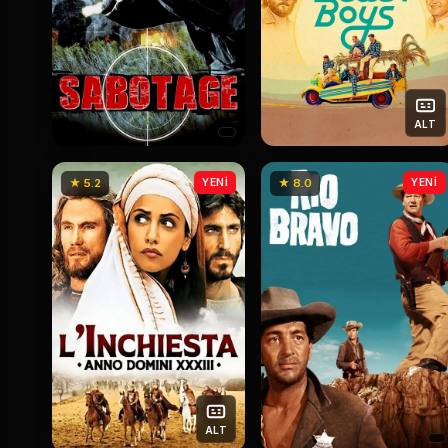
ALT
★ 5.2
YENİ
★ 8.0
YENİ
ALT