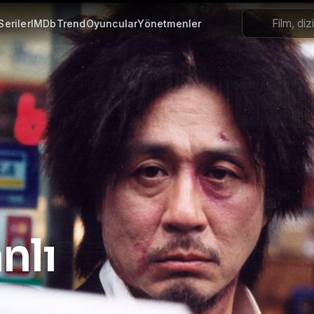
Seriler
IMDb
Trend
Oyuncular
Yönetmenler
, 4K Türkçe Dublaj ve Altyazılı
nlı