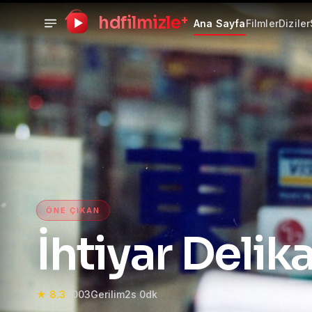
+
hdfilmizle
Ana Sayfa
Filmler
Diziler
HD Film izle — HD Film İzle
ÖNE ÇIKAN
İhtiyar Delika
★ 8.3
2003
Gerilim
2s 0dk