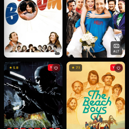
ALT
★ 5.8
YENİ
★ 7.1
YENİ