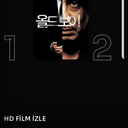
1
2
HD
FILM IZLE