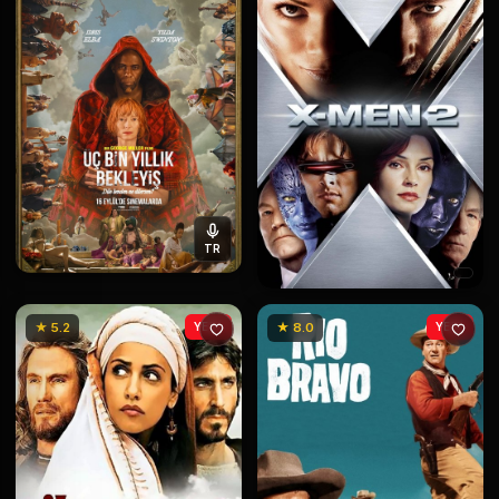
TR
★ 5.2
YENİ
★ 8.0
YENİ