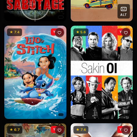
ALT
★ 7.4
YENİ
★ 5.6
YENİ
★ 6.7
YENİ
★ 7.4
YENİ