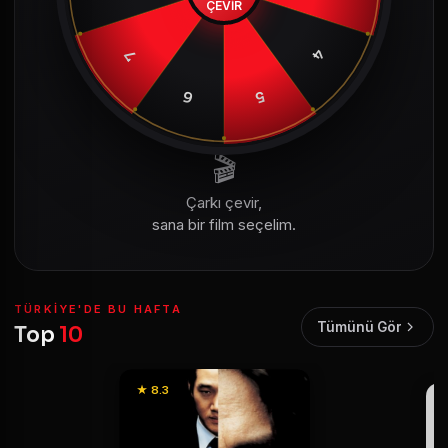
ÇEVİR
4
7
6
5
🎬
Çarkı çevir,
sana bir film seçelim.
TÜRKIYE'DE BU HAFTA
Tümünü Gör
Top
10
★ 8.3