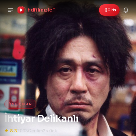
hdfilmizle
+
Giriş
›
🎁
6 yeni fırsat!
Bonusları gör
HD Film izle — HD Film İzle, 4K
ÖNE ÇIKAN
İhtiyar Delikanlı
★ 8.3
2003
Gerilim
2s 0dk