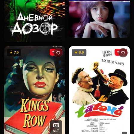
★ 7.5
YENİ
★ 6.5
YENİ
ALT