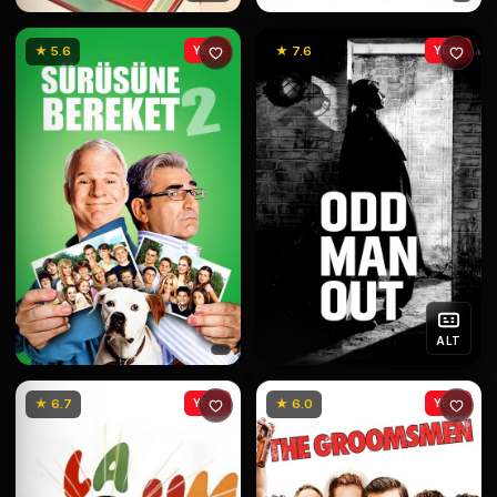
★ 5.6
YENİ
★ 7.6
YENİ
ALT
★ 6.7
YENİ
★ 6.0
YENİ