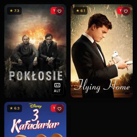
★ 7.3
YENİ
★ 6.1
YENİ
ALT
★ 6.3
YENİ