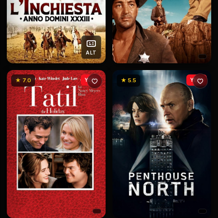
ALT
★ 7.0
YENİ
★ 5.5
YENİ