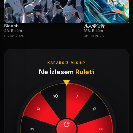
Bleach
凡人修仙传
43. Bölüm
186. Bölüm
08.08.2026
08.08.2026
KARARSIZ MISIN?
Ne İzlesem
Ruleti
10
1
9
2
8
3