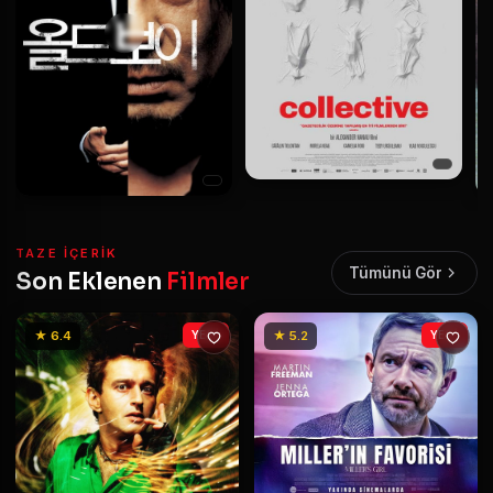
TAZE IÇERIK
Tümünü Gör
Son Eklenen
Filmler
★ 6.4
YENİ
★ 5.2
YENİ