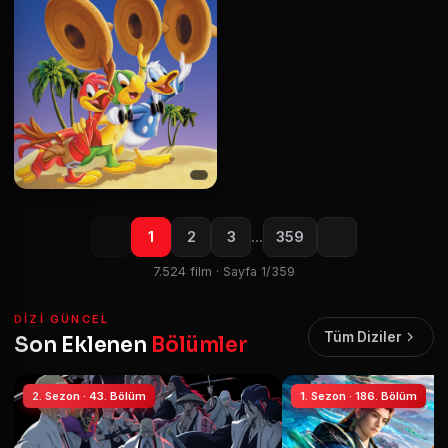
1
2
3
…
359
7.524 film · Sayfa 1/359
DIZI GÜNCEL
Tüm Diziler
Son Eklenen
Bölümler
2. Sezon · 43. Bölüm
1. Sezon · 186. Bölüm