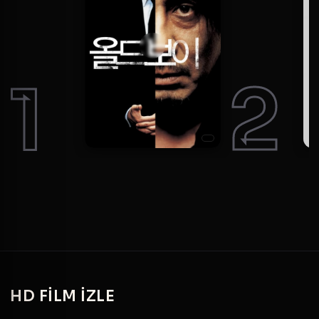
1
2
HD
FILM IZLE