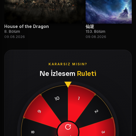
House of the Dragon
仙逆
8. Bölüm
153. Bölüm
09.08.2026
09.08.2026
KARARSIZ MISIN?
Ne İzlesem
Ruleti
10
1
9
2
8
3