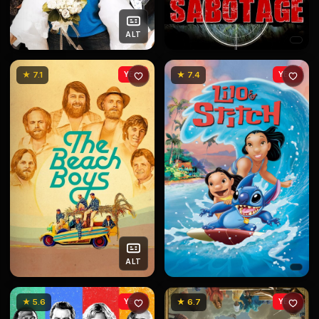
ALT
★ 7.1
YENİ
★ 7.4
YENİ
ALT
★ 5.6
YENİ
★ 6.7
YENİ