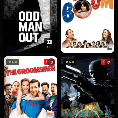
ALT
★ 6.0
YENİ
★ 5.8
YENİ