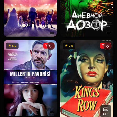
★ 5.2
YENİ
★ 7.5
YENİ
ALT