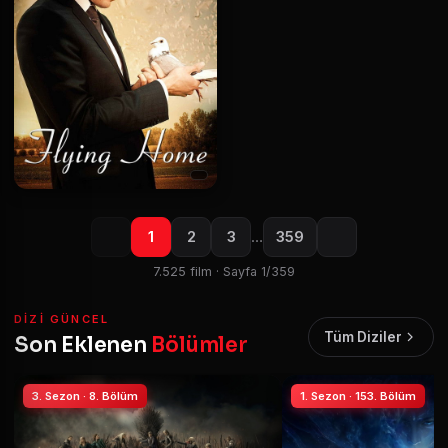
1
2
3
…
359
7.525 film · Sayfa 1/359
DIZI GÜNCEL
Tüm Diziler
Son Eklenen
Bölümler
3. Sezon · 8. Bölüm
1. Sezon · 153. Bölüm