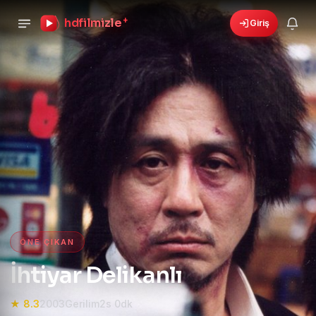
hdfilmizle
+
Giriş
🎁
›
6 yeni fırsat!
Bonusları gör
HD Film izle — HD Film İzle, 4K
ÖNE ÇIKAN
İhtiyar Delikanlı
★ 8.3
2003
Gerilim
2s 0dk