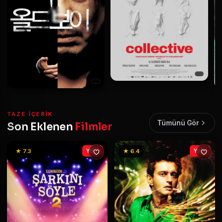
TAZE IÇERIK
Tümünü Gör
Son Eklenen
Filmler
★ 7.3
YENİ
★ 6.4
YENİ