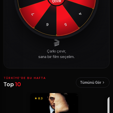
ÇEVİR
4
7
6
5
🎬
Çarkı çevir,
sana bir film seçelim.
TÜRKIYE'DE BU HAFTA
Tümünü Gör
Top
10
★ 8.3