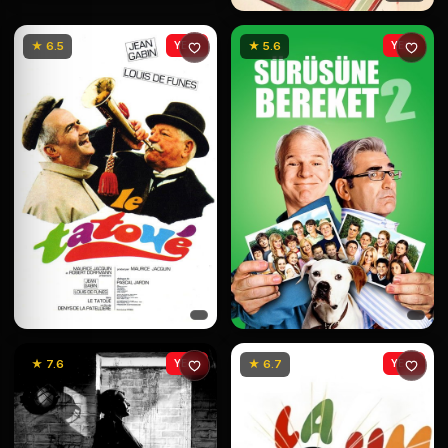
★ 6.5
YENİ
★ 5.6
YENİ
★ 7.6
YENİ
★ 6.7
YENİ