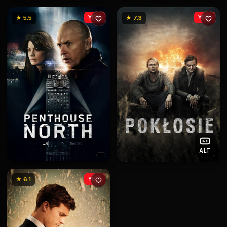
★ 5.5
YENİ
★ 7.3
YENİ
ALT
★ 6.1
YENİ