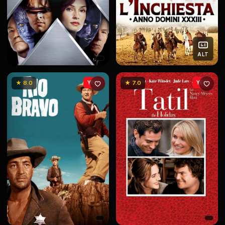
ALT
★ 8.0
YENİ
★ 7.0
YENİ