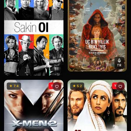
TR
★ 7.4
YENİ
★ 5.2
YENİ