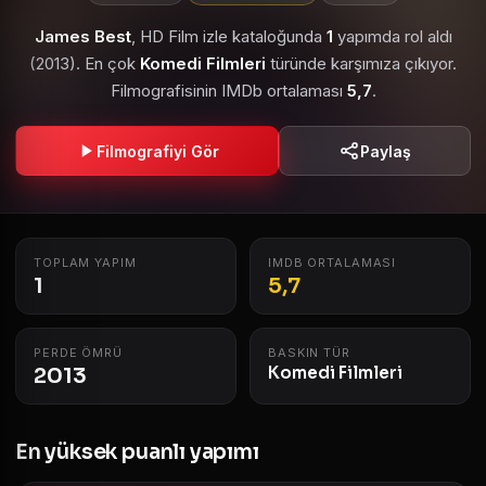
James Best
, HD Film izle kataloğunda
1
yapımda rol aldı
(2013). En çok
Komedi Filmleri
türünde karşımıza çıkıyor.
Filmografisinin IMDb ortalaması
5,7
.
Filmografiyi Gör
Paylaş
TOPLAM YAPIM
IMDB ORTALAMASI
1
5,7
PERDE ÖMRÜ
BASKIN TÜR
2013
Komedi Filmleri
En yüksek puanlı yapımı