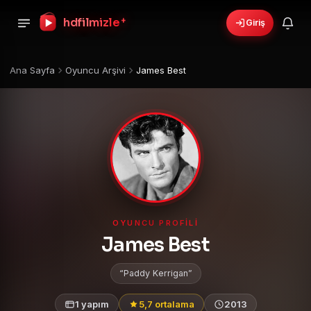
hdfilmizle
+
Giriş
Ana Sayfa
Oyuncu Arşivi
James Best
OYUNCU PROFILI
James Best
Paddy Kerrigan
1 yapım
5,7 ortalama
2013