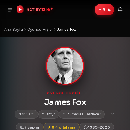
+
hdfilmizle
Giriş
Ana Sayfa
Oyuncu Arşivi
James Fox
OYUNCU PROFILI
James Fox
Mr. Salt
Harry
Sir Charles Eastlake
+3 rol
7 yapım
6,4 ortalama
1989–2020