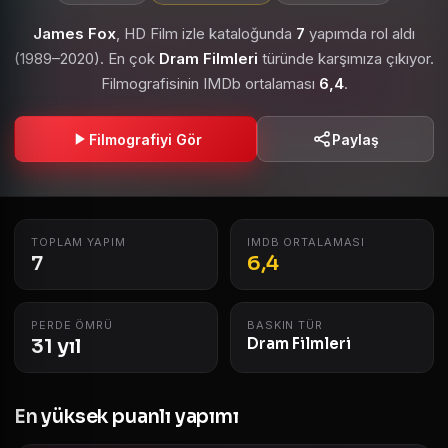
James Fox
, HD Film izle kataloğunda
7
yapımda rol aldı
(1989–2020). En çok
Dram Filmleri
türünde karşımıza çıkıyor.
Filmografisinin IMDb ortalaması
6,4
.
Filmografiyi Gör
Paylaş
TOPLAM YAPIM
IMDB ORTALAMASI
7
6,4
PERDE ÖMRÜ
BASKIN TÜR
31 yıl
Dram Filmleri
En yüksek puanlı yapımı