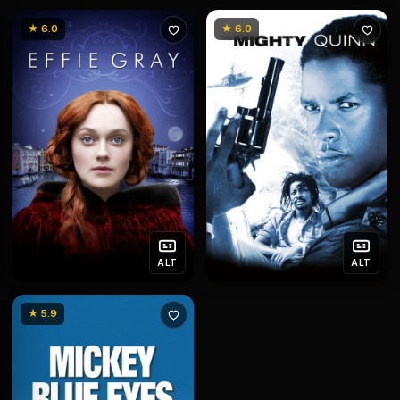
★ 6.0
★ 6.0
ALT
ALT
★ 5.9