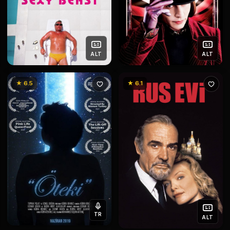
ALT
ALT
★ 6.5
★ 6.1
TR
ALT