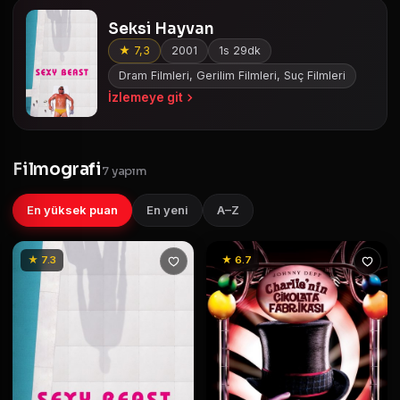
Seksi Hayvan
★ 7,3
2001
1s 29dk
Dram Filmleri, Gerilim Filmleri, Suç Filmleri
İzlemeye git
Filmografi
7 yapım
En yüksek puan
En yeni
A–Z
★ 7.3
★ 6.7