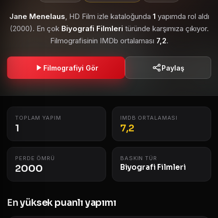
Jane Menelaus
, HD Film izle kataloğunda
1
yapımda rol aldı
(2000). En çok
Biyografi Filmleri
türünde karşımıza çıkıyor.
Filmografisinin IMDb ortalaması
7,2
.
Filmografiyi Gör
Paylaş
TOPLAM YAPIM
IMDB ORTALAMASI
1
7,2
PERDE ÖMRÜ
BASKIN TÜR
2000
Biyografi Filmleri
En yüksek puanlı yapımı