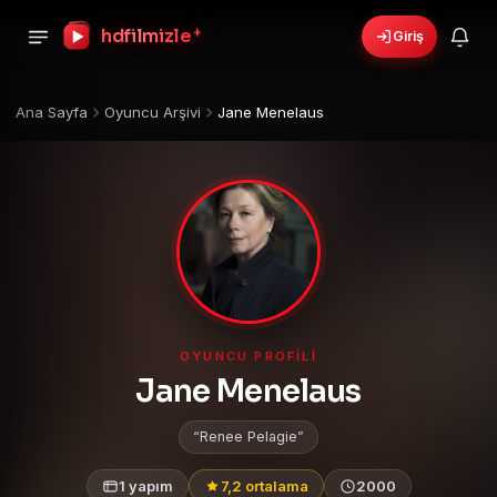
+
hdfilmizle
Giriş
Ana Sayfa
Oyuncu Arşivi
Jane Menelaus
OYUNCU PROFILI
Jane Menelaus
Renee Pelagie
1 yapım
7,2 ortalama
2000