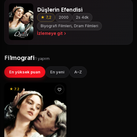
Düşlerin Efendisi
★ 7,2
2000
2s 4dk
Biyografi Filmleri, Dram Filmleri
İzlemeye git
Filmografi
1 yapım
En yüksek puan
En yeni
A–Z
★ 7.2