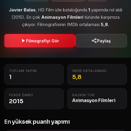
Javier Balas
, HD Film izle kataloğunda
1
yapımda rol aldı
(2015). En çok
Animasyon Filmleri
türünde karşımıza
çıkıyor. Filmografisinin IMDb ortalaması
5,8
.
Filmografiyi Gör
Paylaş
TOPLAM YAPIM
IMDB ORTALAMASI
1
5,8
PERDE ÖMRÜ
BASKIN TÜR
2015
Animasyon Filmleri
En yüksek puanlı yapımı