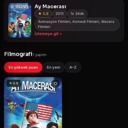
Ay Macerası
★ 5,8
2015
1s 34dk
Animasyon Filmleri, Komedi Filmleri, Macera
Filmleri
İzlemeye git
Filmografi
1 yapım
En yüksek puan
En yeni
A–Z
★ 5.8