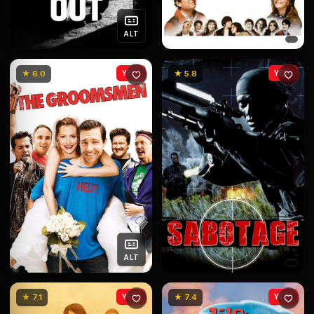
ALT
★ 6.0
YENİ
★ 5.8
YENİ
ALT
★ 7.1
YENİ
★ 7.4
YENİ