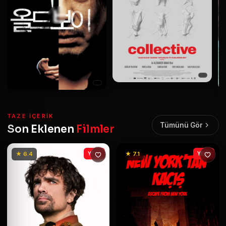
TAZE IÇERIK
Tümünü Gör
Son Eklenen
Filmler
★ 6.4
YENİ
★ 7.1
YENİ