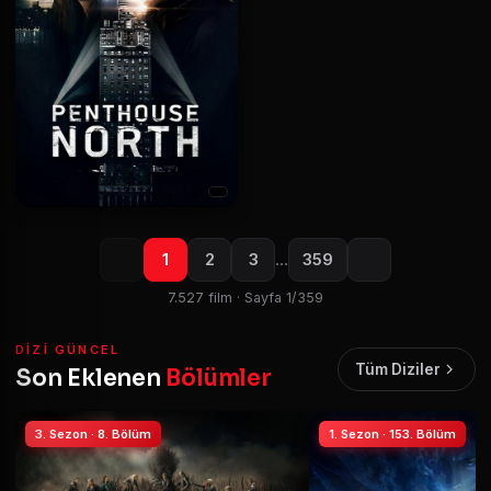
1
2
3
…
359
7.527 film · Sayfa 1/359
DIZI GÜNCEL
Tüm Diziler
Son Eklenen
Bölümler
3. Sezon · 8. Bölüm
1. Sezon · 153. Bölüm