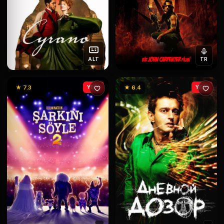
ALT
TR
★ 7.3
YENİ
★ 6.4
YENİ