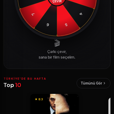
ÇEVİR
4
7
6
5
🎬
Çarkı çevir,
sana bir film seçelim.
TÜRKIYE'DE BU HAFTA
Tümünü Gör
Top
10
★ 8.3