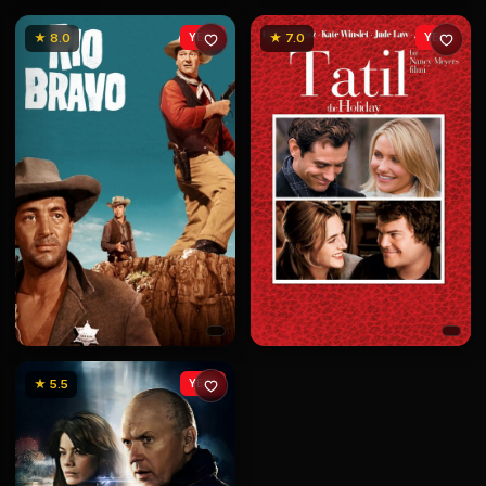
★ 8.0
YENİ
★ 7.0
YENİ
★ 5.5
YENİ