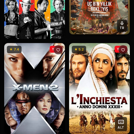
TR
★ 7.4
YENİ
★ 5.2
YENİ
ALT