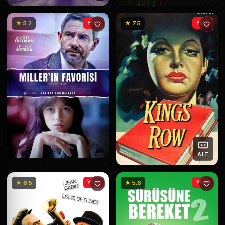
★ 5.2
YENİ
★ 7.5
YENİ
ALT
★ 6.5
YENİ
★ 5.6
YENİ