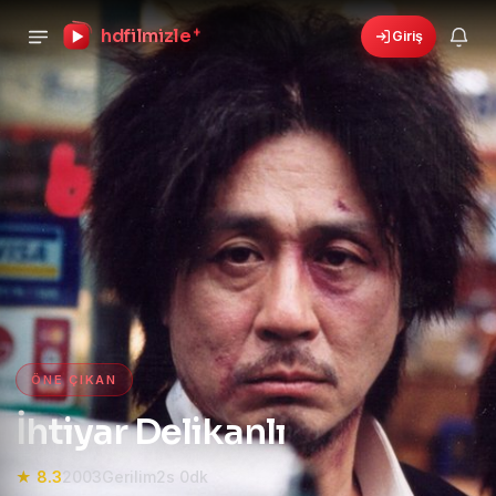
hdfilmizle
+
Giriş
›
🎁
6 yeni fırsat!
Bonusları gör
HD Film izle — HD Film İzle, 4K
ÖNE ÇIKAN
İhtiyar Delikanlı
★ 8.3
2003
Gerilim
2s 0dk