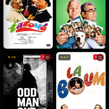
★ 7.6
YENİ
★ 6.7
YENİ