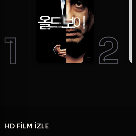
1
2
HD
FILM IZLE