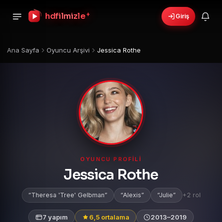
+
hdfilmizle
Giriş
🎁
›
6 yeni fırsat!
Bonusları gör
Ana Sayfa
Oyuncu Arşivi
Jessica Rothe
OYUNCU PROFILI
Jessica Rothe
Theresa 'Tree' Gelbman
Alexis
Julie
+2 rol
7 yapım
6,5 ortalama
2013–2019