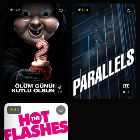
★ 6.2
★ 6.0
TR
ALT
★ 5.1