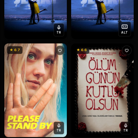
TR
ALT
★ 6.7
★ 6.6
TR
TR