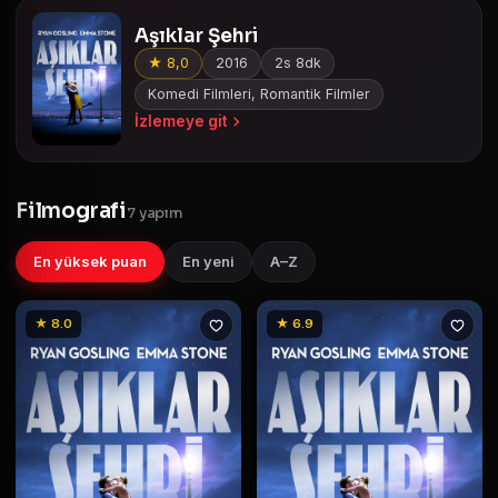
Aşıklar Şehri
★ 8,0
2016
2s 8dk
Komedi Filmleri, Romantik Filmler
İzlemeye git
Filmografi
7 yapım
En yüksek puan
En yeni
A–Z
★ 8.0
★ 6.9