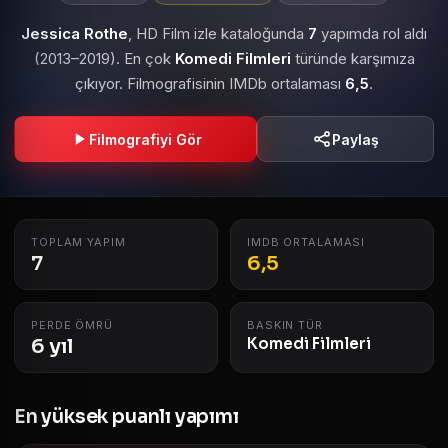
Jessica Rothe
, HD Film izle kataloğunda
7
yapımda rol aldı
(2013–2019). En çok
Komedi Filmleri
türünde karşımıza
çıkıyor. Filmografisinin IMDb ortalaması
6,5
.
Filmografiyi Gör
Paylaş
TOPLAM YAPIM
IMDB ORTALAMASI
7
6,5
PERDE ÖMRÜ
BASKIN TÜR
6 yıl
Komedi Filmleri
En yüksek puanlı yapımı