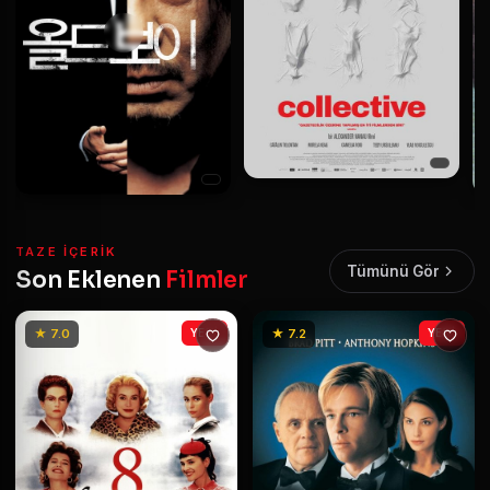
TAZE IÇERIK
Tümünü Gör
Son Eklenen
Filmler
★ 7.0
YENİ
★ 7.2
YENİ