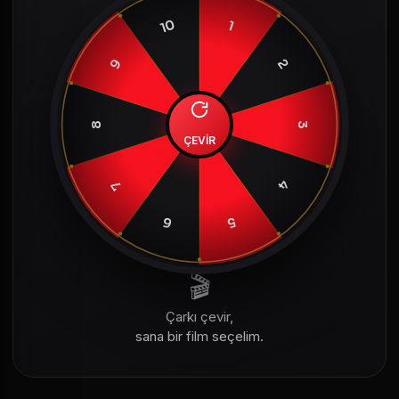
10
1
9
2
8
3
ÇEVİR
4
7
6
5
🎬
Çarkı çevir,
sana bir film seçelim.