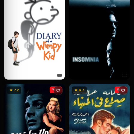
★ 7.2
YENİ
★ 6.7
YENİ