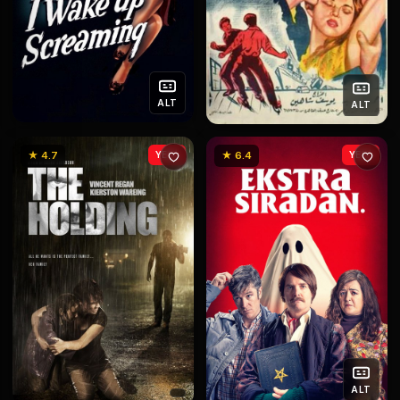
ALT
ALT
★ 4.7
YENİ
★ 6.4
YENİ
ALT