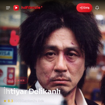
hdfilmizle
+
Giriş
HD Film izle — HD Film İzle, 4K
ÖNE ÇIKAN
İhtiyar Delikanlı
★ 8.3
2003
Gerilim
2s 0dk