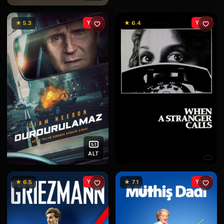
★ 5.3
YENİ
★ 6.4
YENİ
ALT
★ 6.5
YENİ
★ 7.1
YENİ