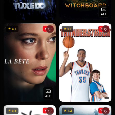
ALT
★ 6.5
YENİ
★ 5.1
YENİ
ALT
★ 6.3
YENİ
★ 7.2
YENİ