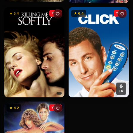
★ 5.4
YENİ
★ 6.4
YENİ
TR
★ 4.2
YENİ