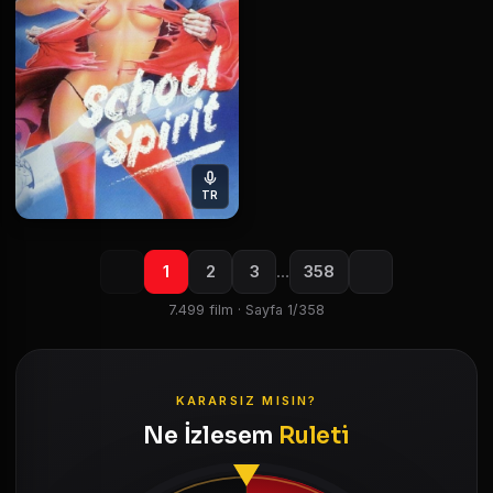
TR
1
2
3
…
358
7.499 film · Sayfa 1/358
KARARSIZ MISIN?
Ne İzlesem
Ruleti