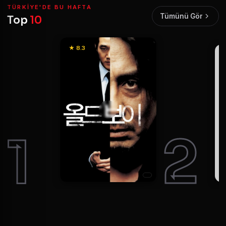
TÜRKIYE'DE BU HAFTA
Tümünü Gör
Top
10
★ 8.3
1
2