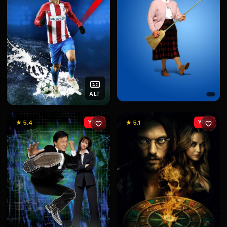
ALT
★ 5.4
YENİ
★ 5.1
YENİ