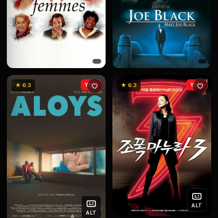
★ 6.3
YENİ
★ 6.3
YENİ
ALT
ALT