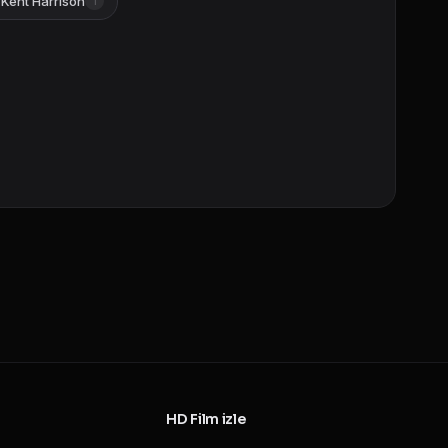
Kent Harrison
1
HD Film izle