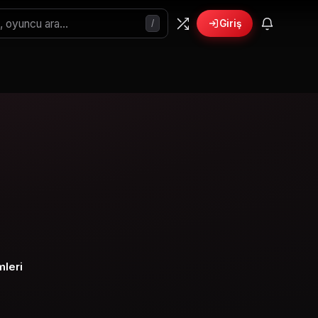
/
Giriş
mleri