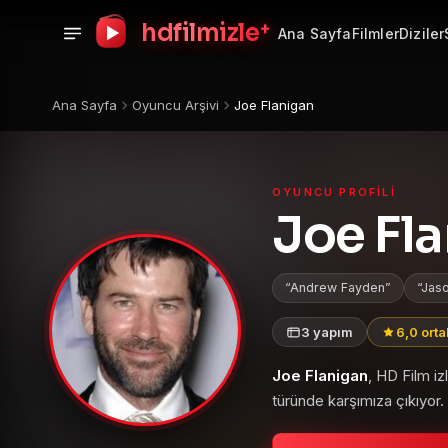
+
hdfilmizle
Ana Sayfa
Filmler
Diziler
Ana Sayfa
Oyuncu Arşivi
Joe Flanigan
OYUNCU PROFILI
Joe Fl
Andrew Fayden
Jaso
3 yapım
6,0 ort
Joe Flanigan
, HD Film i
türünde karşımıza çıkıyor