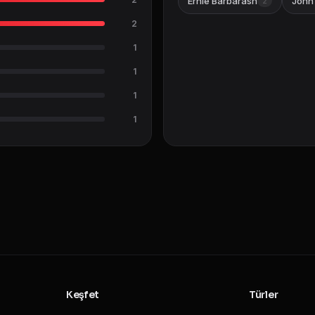
Ernie Barbarash
John 
2
2
1
1
1
1
Keşfet
Türler