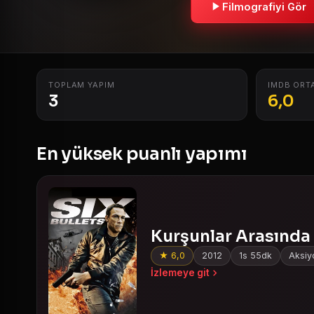
Filmografiyi Gör
TOPLAM YAPIM
IMDB ORT
3
6,0
En yüksek puanlı yapımı
Kurşunlar Arasında
★ 6,0
2012
1s 55dk
Aksiyo
İzlemeye git