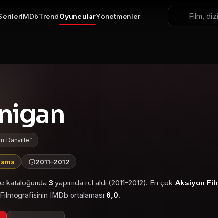
Seriler
IMDb
Trend
Oyuncular
Yönetmenler
anigan
n Danville
alama
2011–2012
zle kataloğunda
3
yapımda rol aldı (2011–2012). En çok
Aksiyon Fil
. Filmografisinin IMDb ortalaması
6,0
.