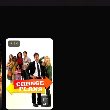
★ 6.0
ALT