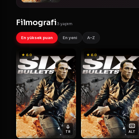
Filmografi
3 yapım
En yüksek puan
En yeni
A–Z
★ 6.0
★ 6.0
TR
ALT