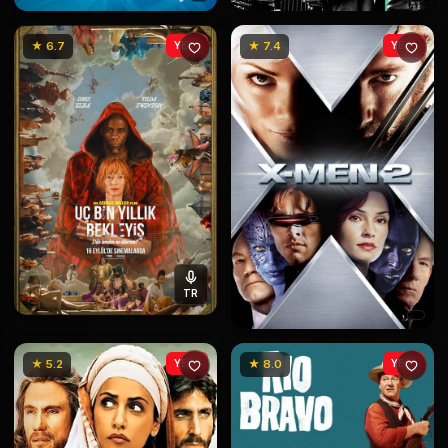
★ 6.7
YENİ
★ 7.4
YENİ
TR
★ 5.2
YENİ
★ 8.0
YENİ