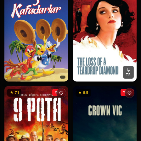
TR
★ 7.1
YENİ
★ 6.5
YENİ