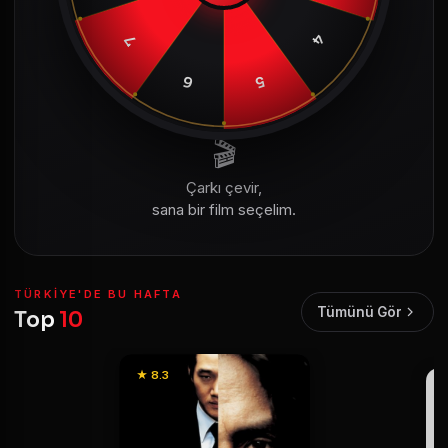
4
7
6
5
🎬
Çarkı çevir,
sana bir film seçelim.
TÜRKIYE'DE BU HAFTA
Tümünü Gör
Top
10
★ 8.3