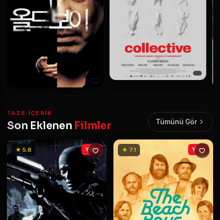
TAZE IÇERIK
Tümünü Gör
Son Eklenen
Filmler
★ 5.8
YENİ
★ 7.1
YENİ