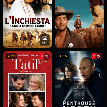
ALT
★ 7.0
YENİ
★ 5.5
YENİ