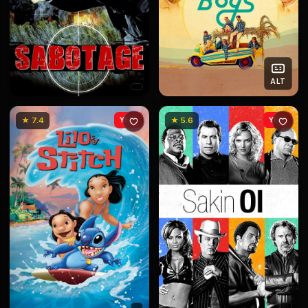
ALT
★ 7.4
YENİ
★ 5.6
YENİ