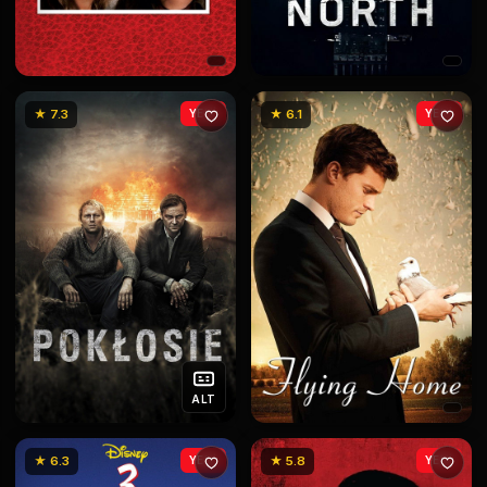
★ 7.3
YENİ
★ 6.1
YENİ
ALT
★ 6.3
YENİ
★ 5.8
YENİ