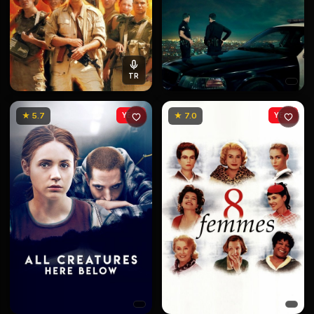
TR
★ 5.7
YENİ
★ 7.0
YENİ