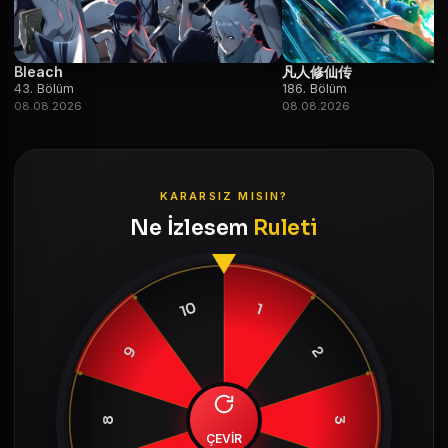
Bleach
凡人修仙传
43. Bölüm
186. Bölüm
08.08.2026
08.08.2026
KARARSIZ MISIN?
Ne İzlesem
Ruleti
10
1
9
2
8
3
ÇEVİR