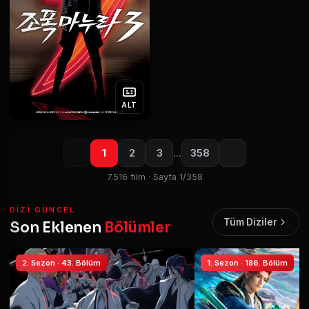
ALT
1
2
3
…
358
7.516 film · Sayfa 1/358
DIZI GÜNCEL
Tüm Diziler
Son Eklenen
Bölümler
2. Sezon · 43. Bölüm
1. Sezon · 186. Bölüm