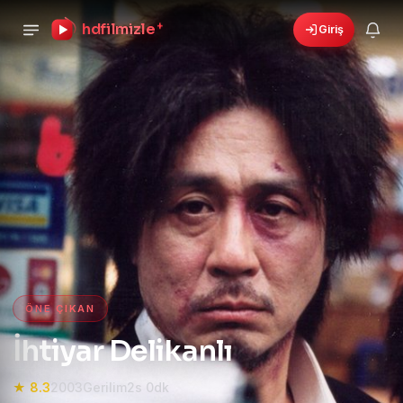
hdfilmizle
+
Giriş
›
🎁
6 yeni fırsat!
Bonusları gör
HD Film izle — HD Film İzle, 4K
ÖNE ÇIKAN
İhtiyar Delikanlı
★ 8.3
2003
Gerilim
2s 0dk