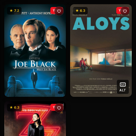
★ 7.2
YENİ
★ 6.3
YENİ
ALT
★ 6.3
YENİ