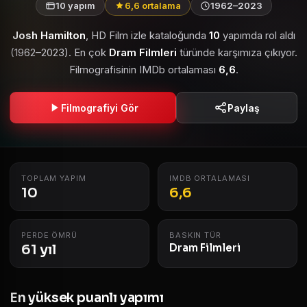
10 yapım
6,6 ortalama
1962–2023
Josh Hamilton
, HD Film izle kataloğunda
10
yapımda rol aldı
(1962–2023). En çok
Dram Filmleri
türünde karşımıza çıkıyor.
Filmografisinin IMDb ortalaması
6,6
.
Filmografiyi Gör
Paylaş
TOPLAM YAPIM
IMDB ORTALAMASI
10
6,6
PERDE ÖMRÜ
BASKIN TÜR
61 yıl
Dram Filmleri
En yüksek puanlı yapımı