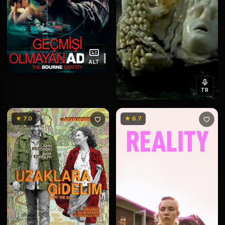
ALT
TR
★ 7.0
★ 6.7