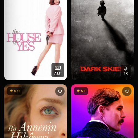
ALT
TR
★ 5.9
★ 5.1