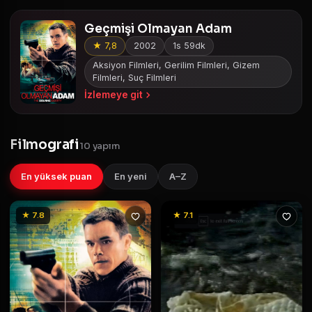
Geçmişi Olmayan Adam
★ 7,8
2002
1s 59dk
Aksiyon Filmleri, Gerilim Filmleri, Gizem
Filmleri, Suç Filmleri
İzlemeye git
Filmografi
10 yapım
En yüksek puan
En yeni
A–Z
★ 7.8
★ 7.1