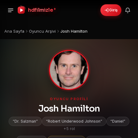
+
hdfilmizle
Giriş
🎁
›
6 yeni fırsat!
Bonusları gör
Ana Sayfa
Oyuncu Arşivi
Josh Hamilton
OYUNCU PROFILI
Josh Hamilton
Dr. Salzman
Robert Underwood Johnson
Daniel
+5 rol