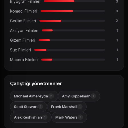
Biyografi Filmleri
3
Komedi Filmleri
3
Gerilim Filmleri
2
Aksiyon Filmleri
1
Gizem Filmleri
1
Suç Filmleri
1
Macera Filmleri
1
Çalıştığı yönetmenler
Michael Almereyda
Amy Koppelman
2
1
Scott Stewart
Frank Marshall
1
1
Alek Keshishian
Mark Waters
1
1