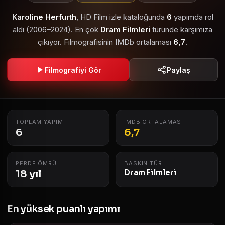
Karoline Herfurth
, HD Film izle kataloğunda
6
yapımda rol
aldı (2006–2024). En çok
Dram Filmleri
türünde karşımıza
çıkıyor. Filmografisinin IMDb ortalaması
6,7
.
Filmografiyi Gör
Paylaş
TOPLAM YAPIM
IMDB ORTALAMASI
6
6,7
PERDE ÖMRÜ
BASKIN TÜR
18 yıl
Dram Filmleri
En yüksek puanlı yapımı