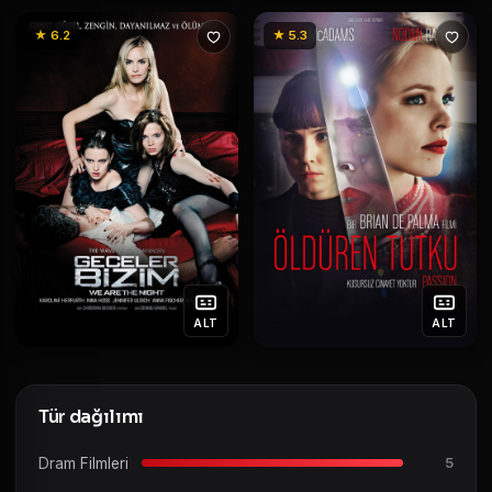
★ 6.2
★ 5.3
ALT
ALT
Tür dağılımı
Dram Filmleri
5