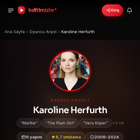
+
hdfilmizle
Giriş
Ana Sayfa
Oyuncu Arşivi
Karoline Herfurth
OYUNCU PROFILI
Karoline Herfurth
Marthe
The Plum Girl
Vera Küper
+3 rol
6 yapım
6,7 ortalama
2006–2024