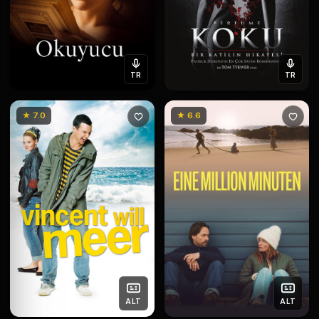
TR
TR
★ 7.0
★ 6.6
ALT
ALT