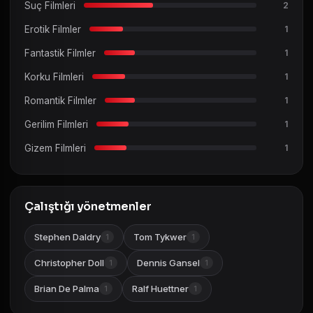
Suç Filmleri
2
Erotik Filmler
1
Fantastik Filmler
1
Korku Filmleri
1
Romantik Filmler
1
Gerilim Filmleri
1
Gizem Filmleri
1
Çalıştığı yönetmenler
Stephen Daldry
Tom Tykwer
1
1
Christopher Doll
Dennis Gansel
1
1
Brian De Palma
Ralf Huettner
1
1