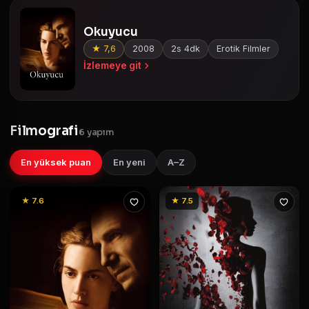
Okuyucu
★ 7,6
2008
2s 4dk
Erotik Filmler
İzlemeye git
Filmografi
6 yapım
En yüksek puan
En yeni
A–Z
★ 7.6
★ 7.5