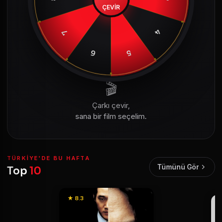
ÇEVİR
4
7
6
5
🎬
Çarkı çevir,
sana bir film seçelim.
TÜRKIYE'DE BU HAFTA
Tümünü Gör
Top
10
★ 8.3