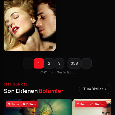
1
2
3
…
358
7.501 film · Sayfa 1/358
DIZI GÜNCEL
Tüm Diziler
Son Eklenen
Bölümler
3. Sezon · 6. Bölüm
2. Sezon · 8. Bölüm