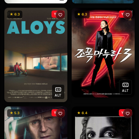
★ 6.3
YENİ
★ 6.3
YENİ
ALT
ALT
★ 5.3
YENİ
★ 6.4
YENİ