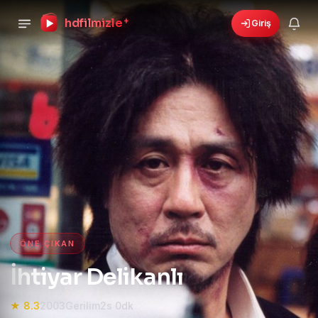
hdfilmizle
+
Giriş
🎁
›
6 yeni fırsat!
Bonusları gör
HD Film izle — HD Film İzle, 4K
ÖNE ÇIKAN
İhtiyar Delikanlı
★ 8.3
2003
Gerilim
2s 0dk