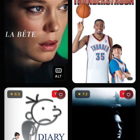
ALT
★ 6.3
YENİ
★ 7.2
YENİ