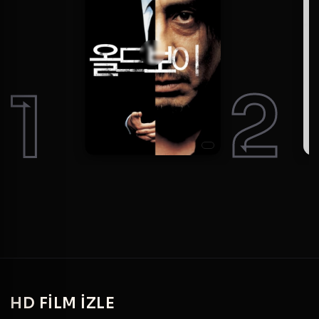
1
2
HD
FILM IZLE