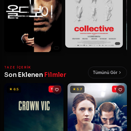
TAZE IÇERIK
Tümünü Gör
Son Eklenen
Filmler
★ 6.5
YENİ
★ 5.7
YENİ