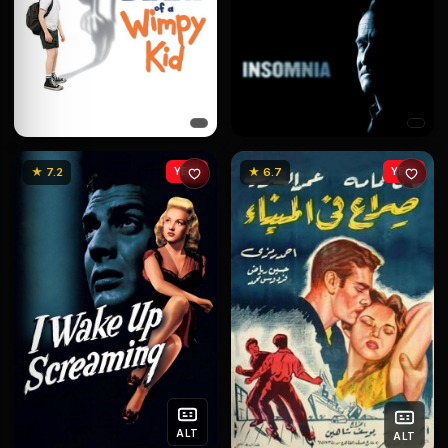
★ 7.2
YENİ
★ 6.7
YENİ
ALT
ALT