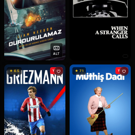
ALT
★ 6.5
YENİ
★ 7.1
YENİ