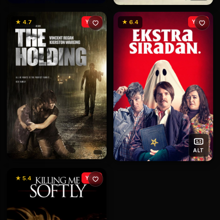
★ 4.7
YENİ
★ 6.4
YENİ
ALT
★ 5.4
YENİ