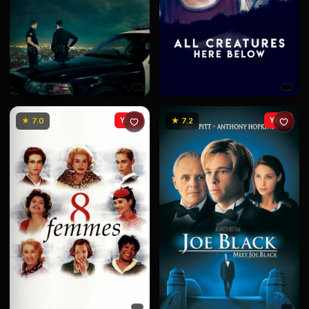
★ 7.0
YENİ
★ 7.2
YENİ