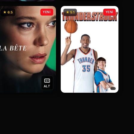
★ 6.5
YENİ
★ 5.1
YENİ
ALT