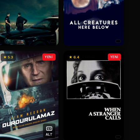
★ 5.3
YENİ
★ 6.4
YENİ
ALT