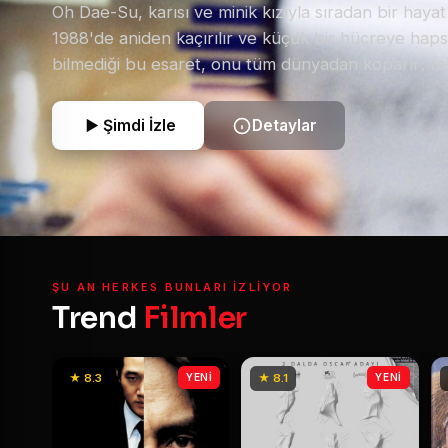
Oh Dae-Su, karısı ve minik kızıyla sıradan bir haya
1988'de aniden kaçırılır ve küçük bir hücreye hapse
bilmediği bu esaret, onu tüm dünyadan koparır; te
hücresindeki televizyondur. Karısının cinayet haber
dünyası başına yıkılır ve kendisinin baş şüpheli ol
Şimdi İzle
Detaylar
15 yıl süren bu işkencenin ardından ansızın serbes
Dae-Su'nun tek amacı vardır: Kendisini buraya kilit
altüst eden gizemli düşmanlarını bulup intikam al
yolculuk, onu tahmininden çok daha karmaşık bir 
sürükleyecektir.
ŞU AN HERKES BUNLARI IZLIYOR
Trend
Filmler
★ 8.3
YENİ
★ 8.1
YENİ