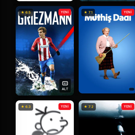
★ 6.5
YENİ
★ 7.1
YENİ
ALT
★ 6.3
YENİ
★ 7.2
YENİ