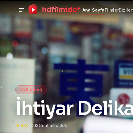
+
hdfilmizle
Ana Sayfa
Filmler
Diziler
HD Film izle — HD Film İzle
ÖNE ÇIKAN
İhtiyar Delika
★ 8.3
2003
Gerilim
2s 0dk