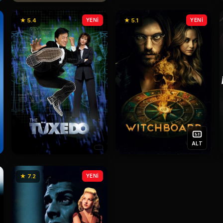
★ 5.4
YENİ
★ 5.1
YENİ
ALT
★ 7.2
YENİ