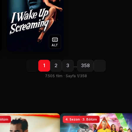
ALT
1
2
3
…
358
7.505 film · Sayfa 1/358
 Bölüm
4. Sezon · 3. Bölüm