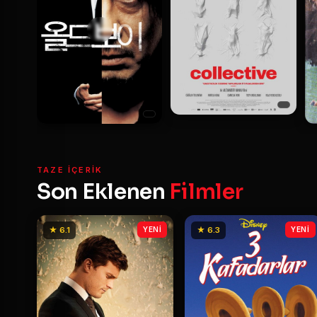
TAZE IÇERIK
Son Eklenen
Filmler
★ 6.1
YENİ
★ 6.3
YENİ