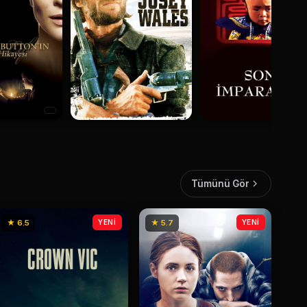
Tümünü Gör
★ 6.5
YENİ
★ 5.7
YENİ