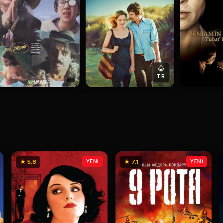
TR
★ 5.8
YENİ
★ 7.1
YENİ