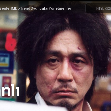
Seriler
IMDb
Trend
Oyuncular
Yönetmenler
, 4K Türkçe Dublaj ve Altyazılı
nlı