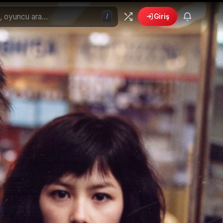
/
Giriş
🎁
›
6 yeni fırsat!
Bonusları gör
 Filmler