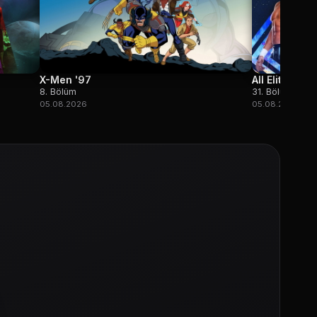
X-Men '97
All Elite Wre
8. Bölüm
31. Bölüm
05.08.2026
05.08.2026