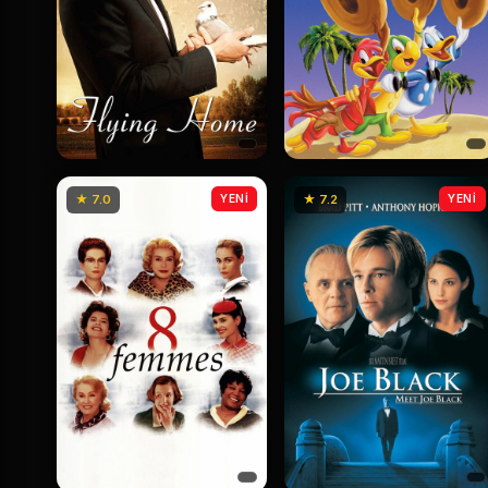
★ 7.0
YENİ
★ 7.2
YENİ