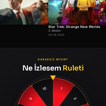
Star Trek: Strange New Worlds
3. Bölüm
06.08.2026
KARARSIZ MISIN?
Ne İzlesem
Ruleti
10
1
9
2