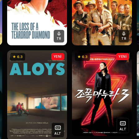
TR
TR
★ 6.3
YENİ
★ 6.3
YENİ
ALT
ALT