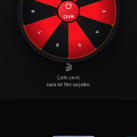
8
3
ÇEVİR
4
7
6
5
🎬
Çarkı çevir,
sana bir film seçelim.