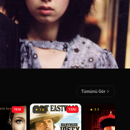
Tümünü Gör
YENİ
★ 7.8
YENİ
★ 7.7
YEN