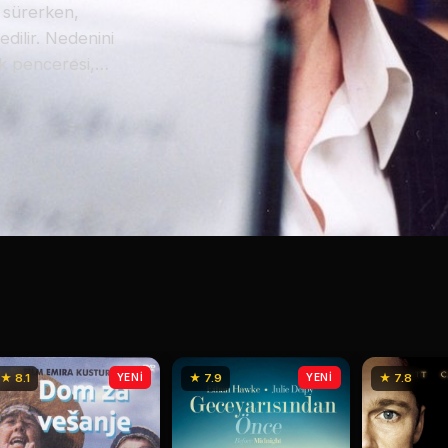
t sürerken,
dilir. Nedenini
k penceresi,
lerini izlerken
duğunu anlar. Tam
t bırakılan Oh
leyen ve hayatını
mak. Ancak bu
gerçeğe
★ 8.1
YENİ
★ 7.9
YENİ
★ 7.8