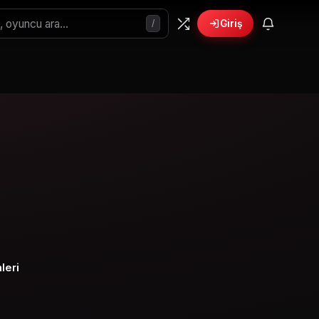
/
Giriş
leri