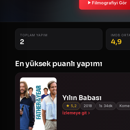
Filmografiyi Gör
TOPLAM YAPIM
IMDB ORT
2
4,9
En yüksek puanlı yapımı
Yılın Babası
★ 5,2
2018
1s 34dk
Komed
İzlemeye git