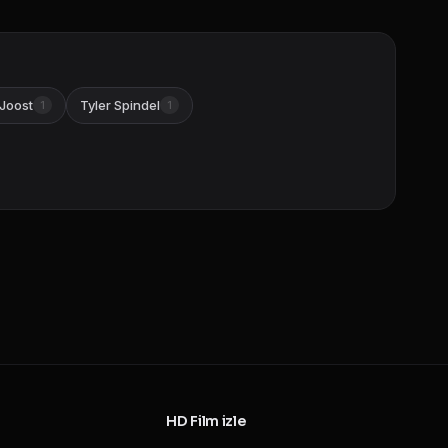
Joost
Tyler Spindel
1
1
HD Film izle