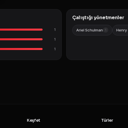
Çalıştığı yönetmenler
1
Ariel Schulman
Henry 
1
1
1
Keşfet
Türler