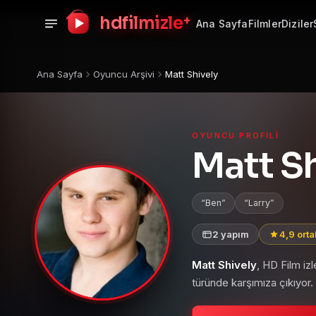
+
hdfilmizle
Ana Sayfa
Filmler
Diziler
Ana Sayfa
Oyuncu Arşivi
Matt Shively
OYUNCU PROFILI
Matt Sh
Ben
Larry
2 yapım
4,9 ort
Matt Shively
, HD Film iz
türünde karşımıza çıkıyor