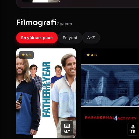
Filmografi
2 yapım
En yüksek puan
En yeni
A–Z
★ 5.2
★ 4.6
ALT
TR