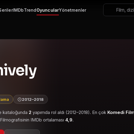
Seriler
IMDb
Trend
Oyuncular
Yönetmenler
ively
alama
2012–2018
le kataloğunda
2
yapımda rol aldı (2012–2018). En çok
Komedi Film
. Filmografisinin IMDb ortalaması
4,9
.