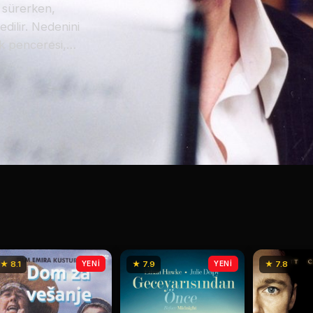
t sürerken,
dilir. Nedenini
k penceresi,
lerini izlerken
duğunu anlar. Tam
t bırakılan Oh
leyen ve hayatını
mak. Ancak bu
gerçeğe
★ 8.1
YENİ
★ 7.9
YENİ
★ 7.8