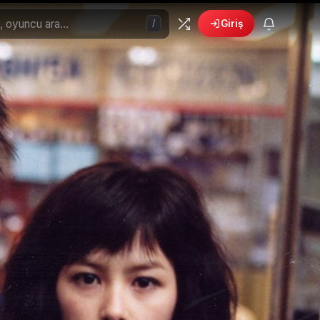
/
Giriş
🎁
›
6 yeni fırsat!
Bonusları gör
 Filmler