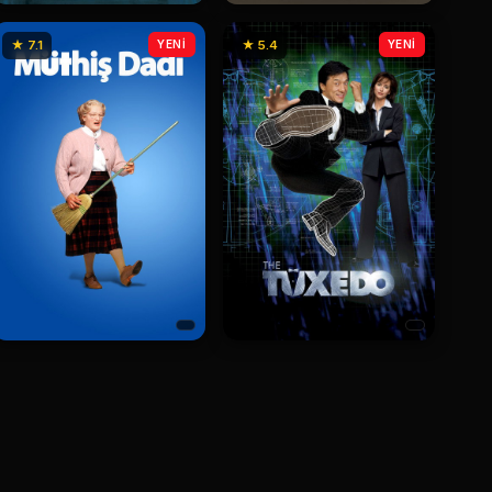
★ 7.1
YENİ
★ 5.4
YENİ