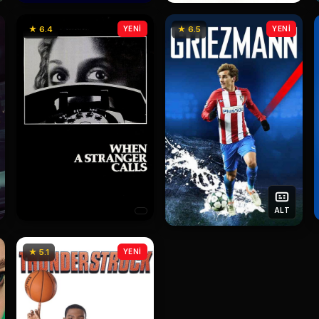
★ 6.4
YENİ
★ 6.5
YENİ
ALT
★ 5.1
YENİ