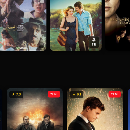
TR
★ 7.3
YENİ
★ 6.1
YENİ