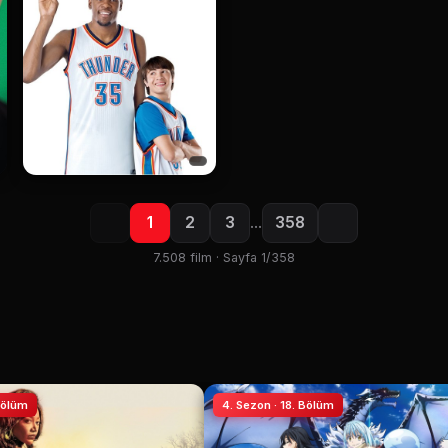
1
2
3
…
358
7.508 film · Sayfa 1/358
 Bölüm
4. Sezon · 18. Bölüm