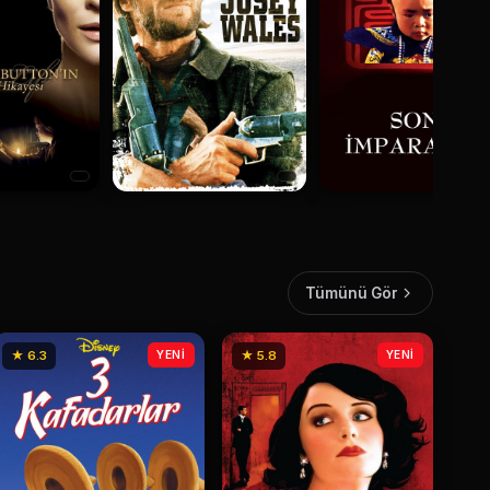
Tümünü Gör
★ 6.3
YENİ
★ 5.8
YENİ