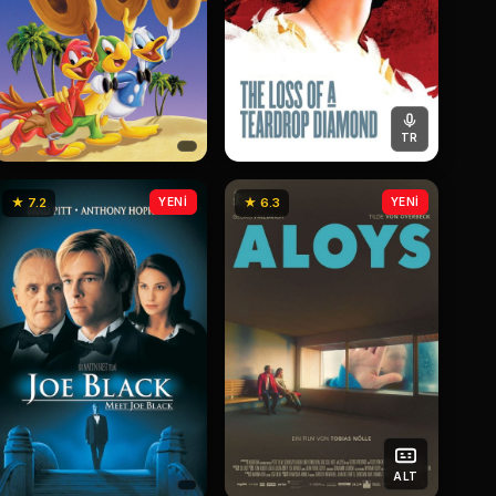
TR
★ 7.2
YENİ
★ 6.3
YENİ
ALT