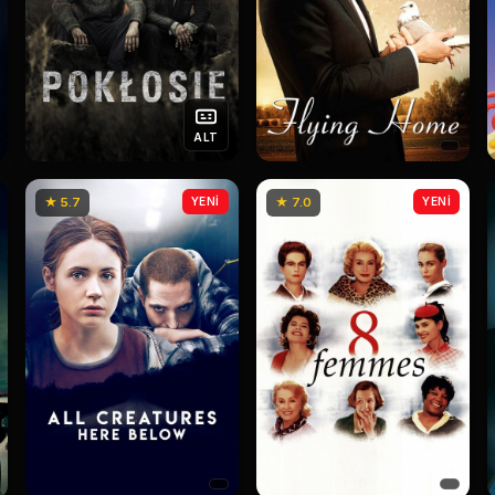
ALT
★ 5.7
YENİ
★ 7.0
YENİ