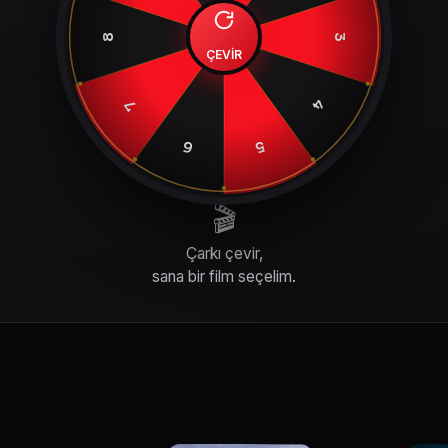
8
3
ÇEVİR
4
7
6
5
🎬
Çarkı çevir,
sana bir film seçelim.