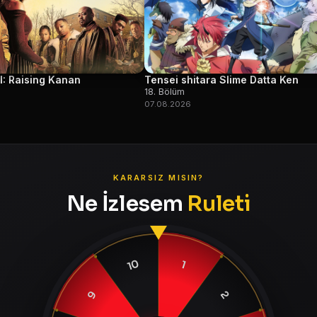
I: Raising Kanan
Tensei shitara Slime Datta Ken
18. Bölüm
07.08.2026
KARARSIZ MISIN?
Ne İzlesem
Ruleti
10
1
9
2