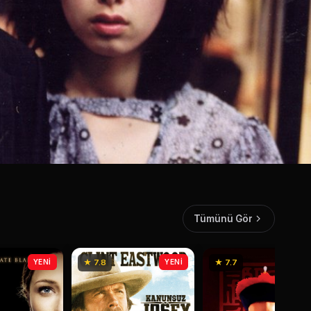
Tümünü Gör
YENİ
★ 7.8
YENİ
★ 7.7
YEN