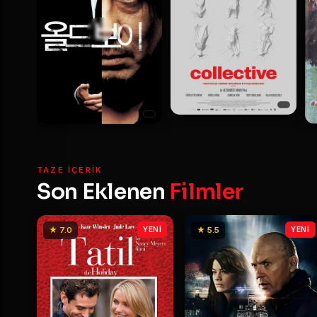
TAZE IÇERIK
Son Eklenen
Filmler
★ 7.0
YENİ
★ 5.5
YENİ