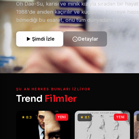
Oh Dae-Su, karısı ve minik kızıyla sıradan bir haya
1988'de aniden kaçırılır ve küçük bir hücreye hapse
bilmediği bu esaret, onu tüm dünyadan koparır; te
hücresindeki televizyondur. Karısının cinayet haber
dünyası başına yıkılır ve kendisinin baş şüpheli ol
Şimdi İzle
Detaylar
15 yıl süren bu işkencenin ardından ansızın serbes
Dae-Su'nun tek amacı vardır: Kendisini buraya kilit
altüst eden gizemli düşmanlarını bulup intikam al
yolculuk, onu tahmininden çok daha karmaşık bir 
sürükleyecektir.
ŞU AN HERKES BUNLARI IZLIYOR
Trend
Filmler
★ 8.3
YENİ
★ 8.1
YENİ