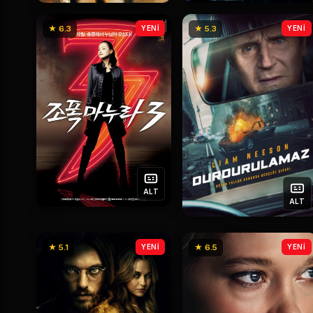
★ 6.3
YENİ
★ 5.3
YENİ
ALT
ALT
★ 5.1
YENİ
★ 6.5
YENİ