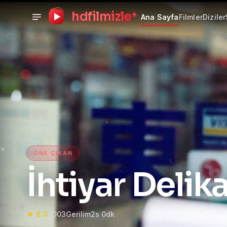
+
hdfilmizle
Ana Sayfa
Filmler
Diziler
HD Film izle — HD Film İzle
ÖNE ÇIKAN
İhtiyar Delika
★ 8.3
2003
Gerilim
2s 0dk