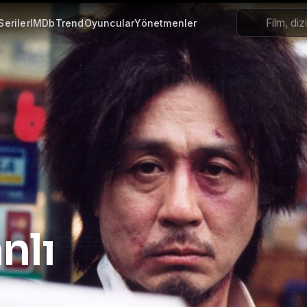
Seriler
IMDb
Trend
Oyuncular
Yönetmenler
, 4K Türkçe Dublaj ve Altyazılı
nlı